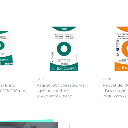
LIGNÉ
LIGNÉ
 - bristol
Paquet 100 fiches sous film -
Paquet de 100
oré 125x200mm
ligné non perforé -
- Bristol lign
125x200mm - Blanc
74x105mm - Co