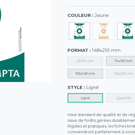
COULEUR :
Jaune
FORMAT :
148x210 mm
55x74 mm
74x105 mm
105x148 mm
125x200 mm
STYLE :
Ligné
Ligné
Quadrillé
Haut standard de qualité et de régu
issue de forêts gérées durablemen
Rigides et pratiques, les fiches bri
conviendront parfaitement à vos tr