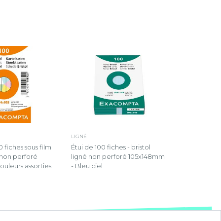
LIGNÉ
 fiches sous film
Étui de 100 fiches - bristol
é non perforé
ligné non perforé 105x148mm
uleurs assorties
- Bleu ciel