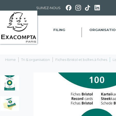
Panneau de gestion des cookies
SUIVEZ-NOUS
FILING
ORGANISATIO
Home
Tri & organisation
Fiches Bristol et boîtes à fiches
L