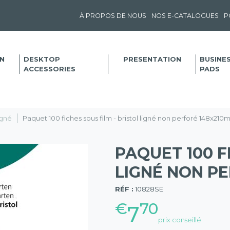
À PROPOS DE NOUS
NOS E-CATALOGUES
P
N
DESKTOP
PRESENTATION
BUSINE
ACCESSORIES
PADS
igné
Paquet 100 fiches sous film - bristol ligné non perforé 148x210
PAQUET 100 F
LIGNÉ NON PE
(57)
RÉF :
10828SE
€
70
7
prix conseillé