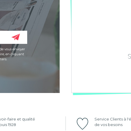
de vous envoyer
re, en cliquant
ters.
oir-faire et qualité
Service Clients à l
uis 1928
de vos besoins