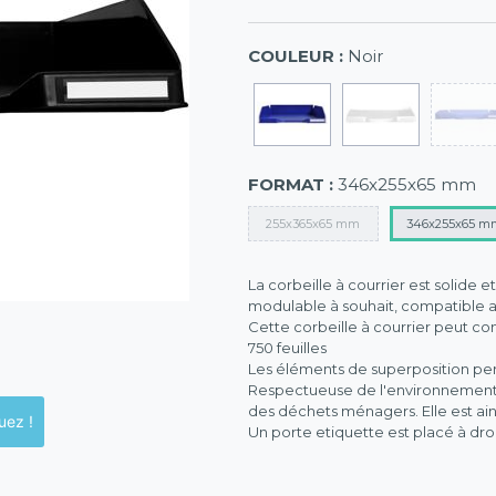
COULEUR :
Noir
FORMAT :
346x255x65 mm
255x365x65 mm
346x255x65 m
La corbeille à courrier est solide e
modulable à souhait, compatible 
Cette corbeille à courrier peut cont
750 feuilles
Les éléments de superposition pe
Respectueuse de l'environnement, c
des déchets ménagers. Elle est ain
ck en magasins, cliquez !
Un porte etiquette est placé à dro