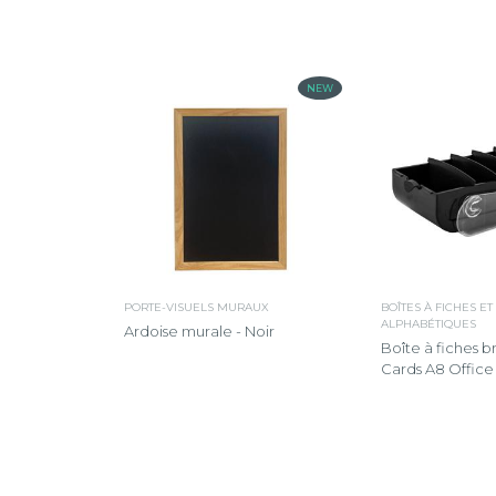
NEW
PORTE-VISUELS MURAUX
BOÎTES À FICHES ET
ALPHABÉTIQUES
Ardoise murale - Noir
Boîte à fiches br
Cards A8 Office 