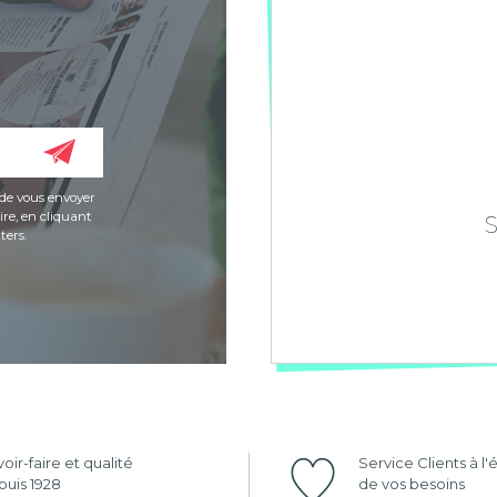
de vous envoyer
re, en cliquant
ters.
oir-faire et qualité
Service Clients à l
uis 1928
de vos besoins