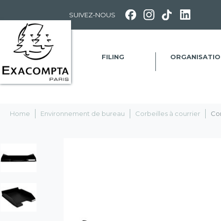
Panneau de gestion des cookies
SUIVEZ-NOUS
FILING
ORGANISATIO
Home
Environnement de bureau
Corbeilles à courrier
Cor