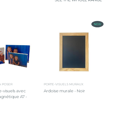
NEW
À POSER
PORTE-VISUELS MURAUX
e-visuels avec
Ardoise murale - Noir
gnétique A7 -