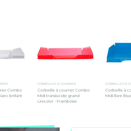
RRIER
CORBEILLES À COURRIER
CORBEILLES À C
rrier Combo
Corbeille à courrier Combo
Corbeille à 
lanc brillant
Midi translucide grainé
Midi Bee Blue
Linicolor - Framboise