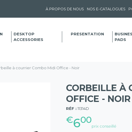
À PROPOS DE NOUS
NOS E-CATALOGUES
P
N
DESKTOP
PRESENTATION
BUSINE
ACCESSORIES
PADS
beille à courrier Combo Midi Office - Noir
CORBEILLE À 
OFFICE - NOIR
(57)
RÉF :
11314D
€
00
6
prix conseillé