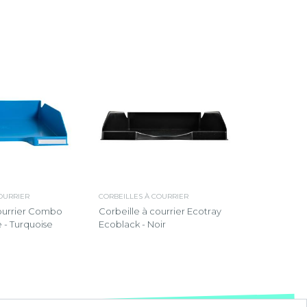
OURRIER
CORBEILLES À COURRIER
courrier Combo
Corbeille à courrier Ecotray
 - Turquoise
Ecoblack - Noir