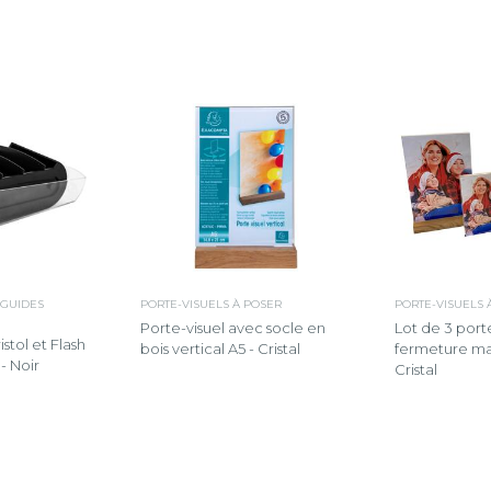
 GUIDES
PORTE-VISUELS À POSER
PORTE-VISUELS 
Porte-visuel avec socle en
Lot de 3 port
istol et Flash
bois vertical A5 - Cristal
fermeture ma
- Noir
Cristal