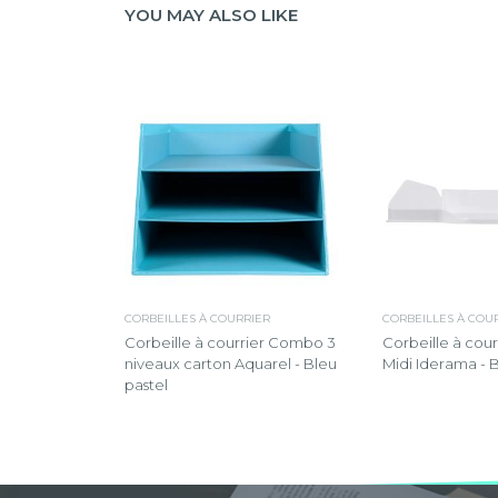
YOU MAY ALSO LIKE
CORBEILLES À COURRIER
CORBEILLES À COU
Corbeille à courrier Combo 3
Corbeille à cou
niveaux carton Aquarel - Bleu
Midi Iderama - B
pastel