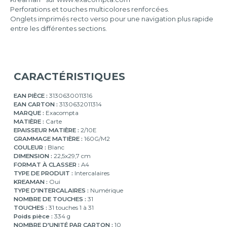
à
Perforations et touches multicolores renforcées.
10
Onglets imprimés recto verso pour une navigation plus rapide
12
entre les différentes sections.
touches
1
à
12
CARACTÉRISTIQUES
12
touches
EAN PIÈCE :
3130630011316
Janvier
EAN CARTON :
3130632011314
à
MARQUE :
Exacompta
Décembre
MATIÈRE :
Carte
EPAISSEUR MATIÈRE :
2/10E
20
GRAMMAGE MATIÈRE :
160G/M2
touches
COULEUR :
Blanc
A
DIMENSION :
22,5x29,7 cm
à
FORMAT À CLASSER :
A4
Z
TYPE DE PRODUIT :
Intercalaires
KREAMAN :
Oui
31
TYPE D'INTERCALAIRES :
Numérique
touches
NOMBRE DE TOUCHES :
31
1
TOUCHES :
31 touches 1 à 31
à
Poids pièce :
334 g
31
NOMBRE D'UNITÉ PAR CARTON :
10