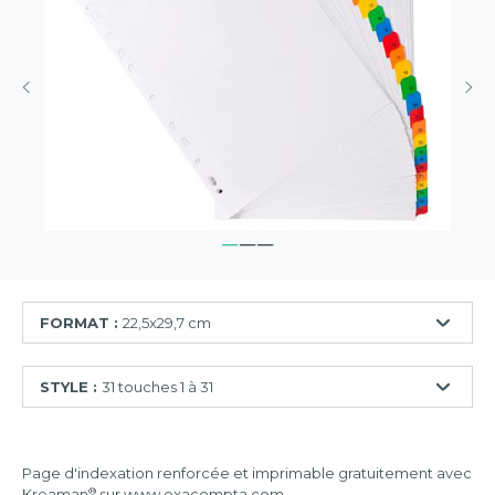
FORMAT :
22,5x29,7 cm
22,5x29,7
STYLE :
31 touches 1 à 31
cm
24,5x29,7
10
cm
touches
Page d'indexation renforcée et imprimable gratuitement avec
1
®
Kreaman
sur www.exacompta.com