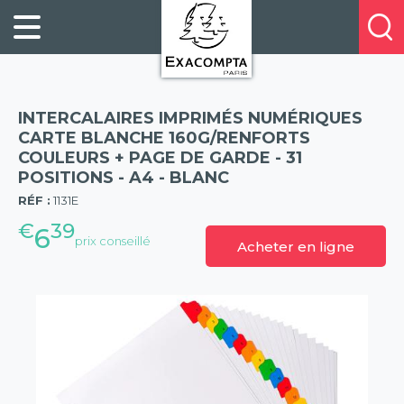
Panneau de gestion des cookies
FILING
À
Profitez
PROPOS
ORGANISATION
de
DE
20%
DESKTOP
NOUS
de
ACCESSORIES
NOS
INTERCALAIRES IMPRIMÉS NUMÉRIQUES
réduction
PRESENTATION
E-
CARTE BLANCHE 160G/RENFORTS
sur
COULEURS + PAGE DE GARDE - 31
CATALOGUES
BUSINESS
la
POSITIONS - A4 - BLANC
(57)
BOOKS
POINTS
nouvelle
RÉF :
1131E
&
DE
gamme
€
39
PADS
6
VENTE
prix conseillé
Acheter en ligne
exacompta
PERSONAL
CONTACTEZ-
STATIONERY
NOUS
HOSPITALITY