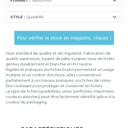
FORMAT :
74x105 mm
74x105
STYLE :
Quadrillé
mm
75x125
Ligné
mm
Pour vérifier le stock en magasins, cliquez !
Quadrillé
100x150
mm
Quadrillé
Haut standard de qualité et de régularité. Fabrication de
perforé
105x148
qualité supérieure, à partir de pâte à papier issue de forêts
mm
gérées durablement et blanchie en PH neutre.
Uni
Rigides et pratiques, les fiches bristol permettent un usage
125x200
Uni
multiple et un confort d'écriture, elles conviendront
mm
perforé
parfaitement à vos travaux pratiques, vos fiches de notes.
Étui coulissant pour protéger et conserver les fiches.
148x210
Le type de fiches (quadrillées, unies, perforées, imprimées,
mm
couleurs assorties) peut être facilement identifié grâce à la
couleur du packaging.
210x297
mm
297x420
mm