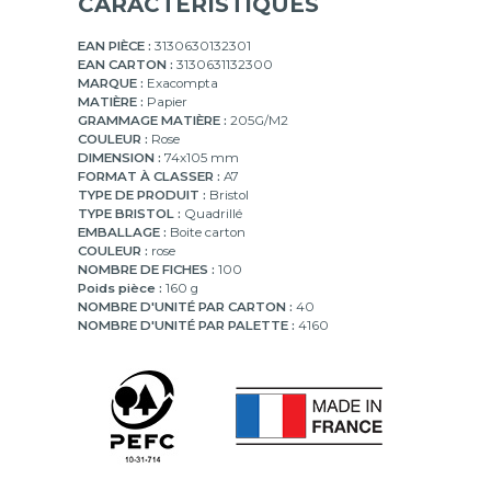
CARACTÉRISTIQUES
EAN PIÈCE :
3130630132301
EAN CARTON :
3130631132300
MARQUE :
Exacompta
MATIÈRE :
Papier
GRAMMAGE MATIÈRE :
205G/M2
COULEUR :
Rose
DIMENSION :
74x105 mm
FORMAT À CLASSER :
A7
TYPE DE PRODUIT :
Bristol
TYPE BRISTOL :
Quadrillé
EMBALLAGE :
Boite carton
COULEUR :
rose
NOMBRE DE FICHES :
100
Poids pièce :
160 g
NOMBRE D'UNITÉ PAR CARTON :
40
NOMBRE D'UNITÉ PAR PALETTE :
4160