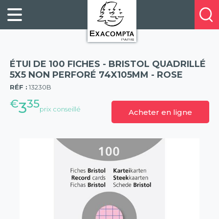
Panneau de gestion des cookies
FILING
À
Profitez
PROPOS
ORGANISATION
de
DE
20%
DESKTOP
NOUS
de
ACCESSORIES
NOS
ÉTUI DE 100 FICHES - BRISTOL QUADRILLÉ
réduction
PRESENTATION
E-
5X5 NON PERFORÉ 74X105MM - ROSE
(57)
sur
CATALOGUES
RÉF :
13230B
BUSINESS
la
BOOKS
€
35
POINTS
3
nouvelle
prix conseillé
Acheter en ligne
&
DE
gamme
PADS
VENTE
exacompta
PERSONAL
CONTACTEZ-
STATIONERY
NOUS
HOSPITALITY