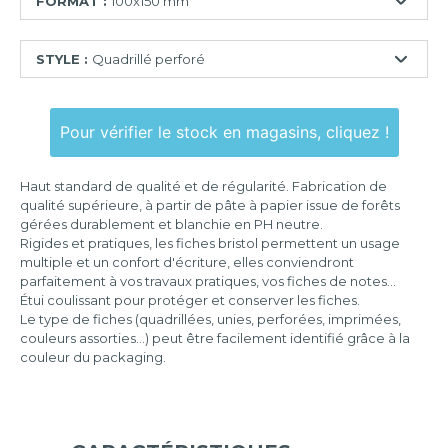
FORMAT :
100x150 mm
74x105
STYLE :
Quadrillé perforé
mm
75x125
Ligné
mm
Pour vérifier le stock en magasins, cliquez !
Quadrillé
100x150
mm
Quadrillé
Haut standard de qualité et de régularité. Fabrication de
perforé
105x148
qualité supérieure, à partir de pâte à papier issue de forêts
mm
gérées durablement et blanchie en PH neutre.
Uni
Rigides et pratiques, les fiches bristol permettent un usage
125x200
Uni
multiple et un confort d'écriture, elles conviendront
mm
perforé
parfaitement à vos travaux pratiques, vos fiches de notes...
Étui coulissant pour protéger et conserver les fiches.
148x210
Le type de fiches (quadrillées, unies, perforées, imprimées,
mm
couleurs assorties...) peut être facilement identifié grâce à la
couleur du packaging.
210x297
mm
297x420
mm