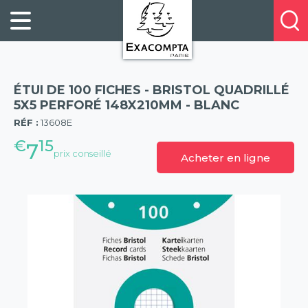
Panneau de gestion des cookies
FILING
À
Profitez
PROPOS
ORGANISATION
de
DE
20%
DESKTOP
NOUS
de
ACCESSORIES
NOS
ÉTUI DE 100 FICHES - BRISTOL QUADRILLÉ
réduction
PRESENTATION
E-
5X5 PERFORÉ 148X210MM - BLANC
(57)
sur
CATALOGUES
RÉF :
13608E
BUSINESS
la
BOOKS
€
15
POINTS
7
nouvelle
prix conseillé
Acheter en ligne
&
DE
gamme
PADS
VENTE
exacompta
PERSONAL
CONTACTEZ-
STATIONERY
NOUS
HOSPITALITY