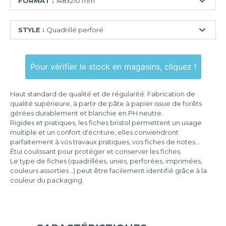
FORMAT :
148x210 mm
74x105
STYLE :
Quadrillé perforé
mm
75x125
Ligné
mm
Pour vérifier le stock en magasins, cliquez !
Quadrillé
100x150
mm
Quadrillé
Haut standard de qualité et de régularité. Fabrication de
perforé
105x148
qualité supérieure, à partir de pâte à papier issue de forêts
mm
gérées durablement et blanchie en PH neutre.
Uni
Rigides et pratiques, les fiches bristol permettent un usage
125x200
Uni
multiple et un confort d'écriture, elles conviendront
mm
perforé
parfaitement à vos travaux pratiques, vos fiches de notes...
Étui coulissant pour protéger et conserver les fiches.
148x210
Le type de fiches (quadrillées, unies, perforées, imprimées,
mm
couleurs assorties...) peut être facilement identifié grâce à la
couleur du packaging.
210x297
mm
297x420
mm