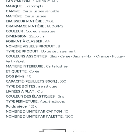
EAN CARTON :
3141879001402
MARQUE :
Exacompta
GAMME :
Carte lustrée véritable
MATIÈRE :
Carte lustrée
EPAISSEUR MATIÈRE :
7/10E
GRAMMAGE MATIÈRE :
600G/M2
COULEUR :
Couleurs assorties
DIMENSION :
25x33 cm
FORMAT À CLASSER :
A4
NOMBRE VISUELS PRODUIT :
8
TYPE DE PRODUIT :
Boites de classement
COULEURS ASSORTIES :
Bleu - Cerise - Jaune - Noir - Orange - Rouge -
Vert - Violet
MATIERE INTERIEURE :
Carte lustrée
ETIQUETTE :
Collée
DOS (MM) :
40
CAPACITÉ (FEUILLETS 80GR.) :
350
TYPE DE BOÎTES :
à élastiques
LIVRÉES À PLAT :
Oui
COULEUR DES ÉLASTIQUES :
Gris
TYPE FERMETURE :
Avec élastiques
Poids pièce :
153 g
NOMBRE D'UNITÉ PAR CARTON :
10
NOMBRE D'UNITÉ PAR PALETTE :
1500