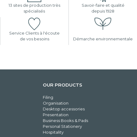
13 sites de production très
Savoir-faire et qualité
spécialisés
depuis 1928
Service Clients à l'écoute
de vos besoins
Démarche environnementale
OUR PRODUCTS
Filing
Organisation
Desktop accessories
Presentation
Business Books & Pads
Personal Stationery
Hospitality