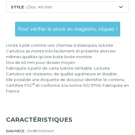
STYLE :
Dos : 40 mm
Dos
:
Pour vérifier le stock en magasins, cliquez !
25
mm
Livrée à plat comme une chemise à élastiques, la boite
Dos
Cartobox se monte très facilement et présente alors les
:
mêmes qualités qu'une boite livrée montée.
40
Dos de 40 mm pour dossier moyen.
mm
Fabriquée à partir de carte lustrée Véritable. La boite
Cartobox est résistante, de qualité supérieure et durable.
Dos
:
Elle possède une étiquette de dos pour identifier le contenu.
50
®
Certifiée FSC
et conforme à la norme ISO 9706. Fabriquée en
mm
France.
Dos
:
60
mm
CARACTÉRISTIQUES
EAN PIÈCE :
3141870001401