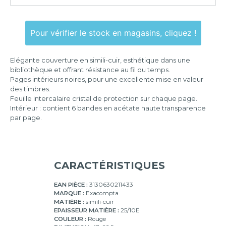
22,5x30,5
pages
cm
Pour vérifier le stock en magasins, cliquez !
Elégante couverture en simili-cuir, esthétique dans une
bibliothèque et offrant résistance au fil du temps.
Pages intérieurs noires, pour une excellente mise en valeur
des timbres.
Feuille intercalaire cristal de protection sur chaque page.
Intérieur : contient 6 bandes en acétate haute transparence
par page.
CARACTÉRISTIQUES
EAN PIÈCE :
3130630211433
MARQUE :
Exacompta
MATIÈRE :
simili-cuir
EPAISSEUR MATIÈRE :
25/10E
COULEUR :
Rouge