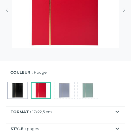
COULEUR :
Rouge
FORMAT :
17x22,5 cm
17x22,5
STYLE :
pages
cm