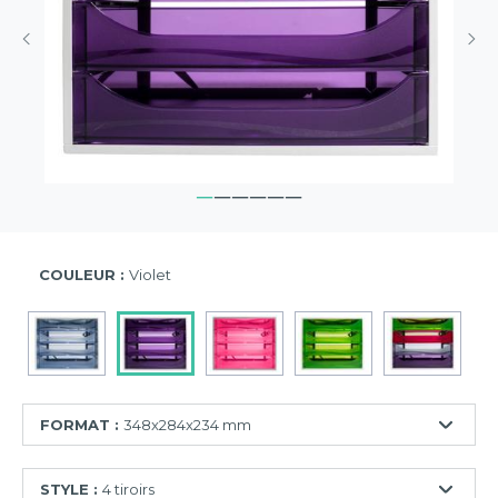
COULEUR :
Violet
FORMAT :
348x284x234 mm
348x284x234
STYLE :
4 tiroirs
mm