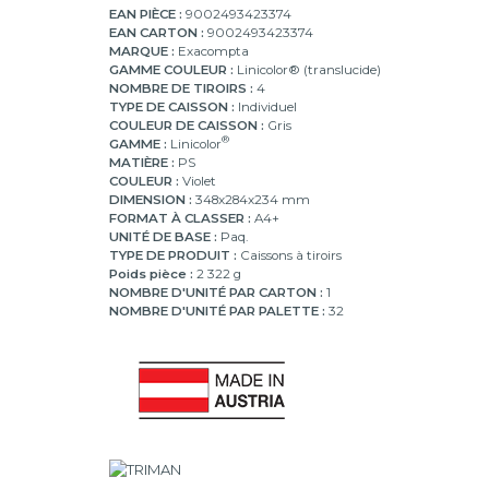
EAN PIÈCE :
9002493423374
EAN CARTON :
9002493423374
MARQUE :
Exacompta
GAMME COULEUR :
Linicolor® (translucide)
NOMBRE DE TIROIRS :
4
TYPE DE CAISSON :
Individuel
COULEUR DE CAISSON :
Gris
®
GAMME :
Linicolor
MATIÈRE :
PS
COULEUR :
Violet
DIMENSION :
348x284x234 mm
FORMAT À CLASSER :
A4+
UNITÉ DE BASE :
Paq.
TYPE DE PRODUIT :
Caissons à tiroirs
Poids pièce :
2 322 g
NOMBRE D'UNITÉ PAR CARTON :
1
NOMBRE D'UNITÉ PAR PALETTE :
32