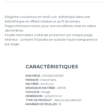
22,5x30,5
pages
cm
Elégante couverture en simili-cuir, esthétique dans une
bibliothèque et offrant résistance au fil du temps.
Pages intérieurs noires, pour une excellente mise en valeur
des timbres.
Feuille intercalaire cristal de protection sur chaque page.
Intérieur : contient 9 bandes en acétate haute transparence
par page.
CARACTÉRISTIQUES
EAN PIÈCE :
3130630261339
MARQUE :
Exacompta
MATIÈRE :
simili-cuir
EPAISSEUR MATIÈRE :
25/10E
COULEUR :
Rouge
DIMENSION :
22,5x30,5 cm
TYPE DE PRODUIT :
Albums de collection
NOMBRE DE FEUILLES :
8