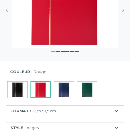
COULEUR :
Rouge
FORMAT :
22,5x30,5 cm
17x22,5
STYLE :
pages
cm