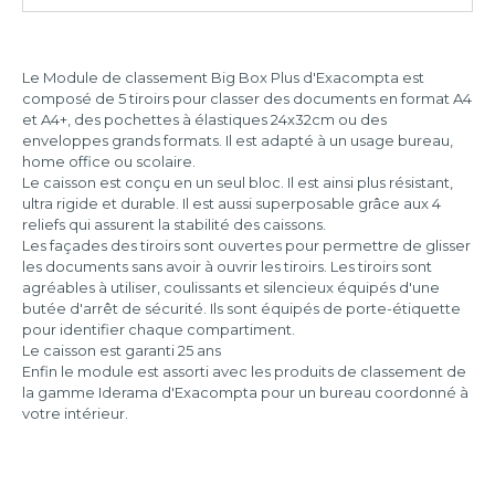
270x355x271
3
mm
tiroirs
Le Module de classement Big Box Plus d'Exacompta est
347x278x130
composé de 5 tiroirs pour classer des documents en format A4
4
mm
et A4+, des pochettes à élastiques 24x32cm ou des
tiroirs
enveloppes grands formats. Il est adapté à un usage bureau,
347x278x267
5
home office ou scolaire.
mm
tiroirs
Le caisson est conçu en un seul bloc. Il est ainsi plus résistant,
ultra rigide et durable. Il est aussi superposable grâce aux 4
347x278x271
6
reliefs qui assurent la stabilité des caissons.
mm
tiroirs
Les façades des tiroirs sont ouvertes pour permettre de glisser
les documents sans avoir à ouvrir les tiroirs. Les tiroirs sont
agréables à utiliser, coulissants et silencieux équipés d'une
butée d'arrêt de sécurité. Ils sont équipés de porte-étiquette
pour identifier chaque compartiment.
Le caisson est garanti 25 ans
Enfin le module est assorti avec les produits de classement de
la gamme Iderama d'Exacompta pour un bureau coordonné à
votre intérieur.