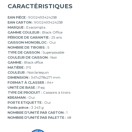
CARACTÉRISTIQUES
EAN PIÈCE :
9002493424258
EAN CARTON :
9002493424258
MARQUE :
Exacompta
GAMME COULEUR :
Black Office
PÉRIODE DE GARANTIE :
25 ans
CAISSON MONOBLOC :
Oui
NOMBRE DE TIROIRS :
5
TYPE DE CAISSON :
Superposable
COULEUR DE CAISSON :
Noir
GAMME :
Black office
MATIÈRE :
PS
COULEUR :
Noir/arlequin
DIMENSION :
347x278x271 mm
FORMAT À CLASSER :
A4+
UNITÉ DE BASE :
Paq.
TYPE DE PRODUIT :
Caissons à tiroirs
KREAMAN :
Oui
PORTE ETIQUETTE :
Oui
Poids pièce :
3 243 g
NOMBRE D'UNITÉ PAR CARTON :
1
NOMBRE D'UNITÉ PAR PALETTE :
48