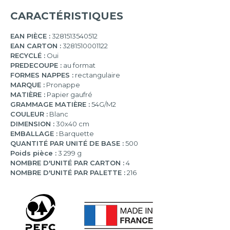
CARACTÉRISTIQUES
EAN PIÈCE :
3281513540512
EAN CARTON :
3281510001122
RECYCLÉ :
Oui
PREDECOUPE :
au format
FORMES NAPPES :
rectangulaire
MARQUE :
Pronappe
MATIÈRE :
Papier gaufré
GRAMMAGE MATIÈRE :
54G/M2
COULEUR :
Blanc
DIMENSION :
30x40 cm
EMBALLAGE :
Barquette
QUANTITÉ PAR UNITÉ DE BASE :
500
Poids pièce :
3 299 g
NOMBRE D'UNITÉ PAR CARTON :
4
NOMBRE D'UNITÉ PAR PALETTE :
216