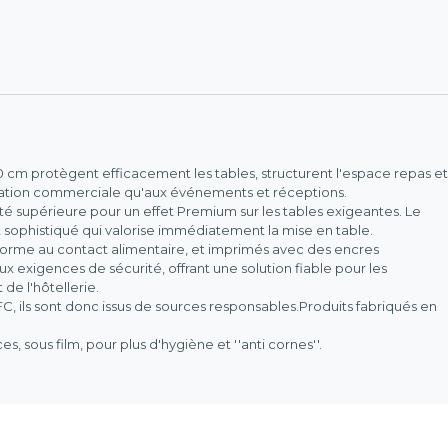
 cm protègent efficacement les tables, structurent l'espace repas et
uration commerciale qu'aux événements et réceptions.
ité supérieure pour un effet Premium sur les tables exigeantes. Le
et sophistiqué qui valorise immédiatement la mise en table.
nforme au contact alimentaire, et imprimés avec des encres
x exigences de sécurité, offrant une solution fiable pour les
 de l'hôtellerie.
FC, ils sont donc issus de sources responsables.Produits fabriqués en
, sous film, pour plus d'hygiène et ''anti cornes''.