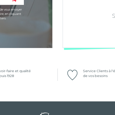
de vous envoyer
re, en cliquant
ters.
oir-faire et qualité
Service Clients à l
uis 1928
de vos besoins