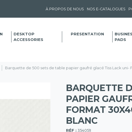
À PROPOS DE NOUS
NOS E-CATALOGUES
P
N
DESKTOP
PRESENTATION
BUSINE
ACCESSORIES
PADS
Barquette de 500 sets de table papier gaufré glacé Tiss Lack uni-
BARQUETTE DE
PAPIER GAUFR
FORMAT 30X40
BLANC
(57)
RÉF :
354051I