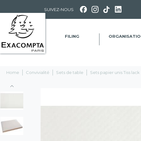
Panneau de gestion des cookies
SUIVEZ-NOUS
FILING
ORGANISATIO
Home
Convivialité
Sets de table
Sets papier unis Tiss lack