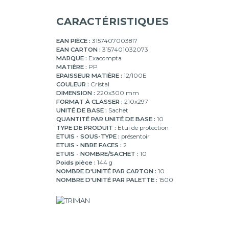
CARACTÉRISTIQUES
EAN PIÈCE :
3157407003817
EAN CARTON :
3157401032073
MARQUE :
Exacompta
MATIÈRE :
PP
EPAISSEUR MATIÈRE :
12/100E
COULEUR :
Cristal
DIMENSION :
220x300 mm
FORMAT À CLASSER :
210x297
UNITÉ DE BASE :
Sachet
QUANTITÉ PAR UNITÉ DE BASE :
10
TYPE DE PRODUIT :
Etui de protection
ETUIS - SOUS-TYPE :
présentoir
ETUIS - NBRE FACES :
2
ETUIS - NOMBRE/SACHET :
10
Poids pièce :
144 g
NOMBRE D'UNITÉ PAR CARTON :
10
NOMBRE D'UNITÉ PAR PALETTE :
1500