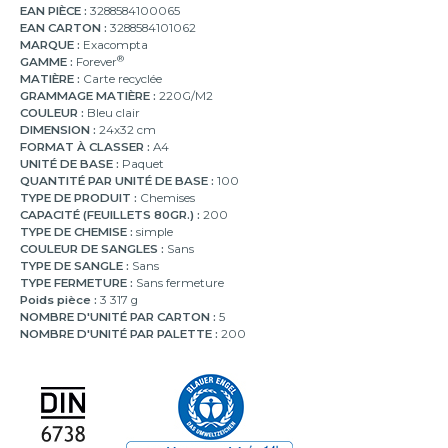
EAN PIÈCE :
3288584100065
EAN CARTON :
3288584101062
MARQUE :
Exacompta
®
GAMME :
Forever
MATIÈRE :
Carte recyclée
GRAMMAGE MATIÈRE :
220G/M2
COULEUR :
Bleu clair
DIMENSION :
24x32 cm
FORMAT À CLASSER :
A4
UNITÉ DE BASE :
Paquet
QUANTITÉ PAR UNITÉ DE BASE :
100
TYPE DE PRODUIT :
Chemises
CAPACITÉ (FEUILLETS 80GR.) :
200
TYPE DE CHEMISE :
simple
COULEUR DE SANGLES :
Sans
TYPE DE SANGLE :
Sans
TYPE FERMETURE :
Sans fermeture
Poids pièce :
3 317 g
NOMBRE D'UNITÉ PAR CARTON :
5
NOMBRE D'UNITÉ PAR PALETTE :
200