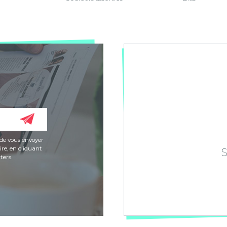
de vous envoyer
re, en cliquant
ters.