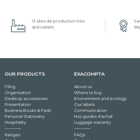
13 sites de production très
Sav
spécialisés
dep
OUR PRODUCTS
EXACOMPTA
Filing
About us
Organisation
Where to buy
Desktop accessories
Environment and ecology
Presentation
Our labels
Business Books & Pads
Communication
Personal Stationery
Nos guides d'achat
Hospitality
Luggage warranty
Ranges
FAQs