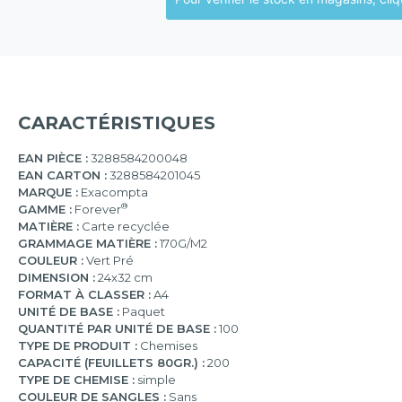
CARACTÉRISTIQUES
EAN PIÈCE :
3288584200048
EAN CARTON :
3288584201045
MARQUE :
Exacompta
®
GAMME :
Forever
MATIÈRE :
Carte recyclée
GRAMMAGE MATIÈRE :
170G/M2
COULEUR :
Vert Pré
DIMENSION :
24x32 cm
FORMAT À CLASSER :
A4
UNITÉ DE BASE :
Paquet
QUANTITÉ PAR UNITÉ DE BASE :
100
TYPE DE PRODUIT :
Chemises
CAPACITÉ (FEUILLETS 80GR.) :
200
TYPE DE CHEMISE :
simple
COULEUR DE SANGLES :
Sans