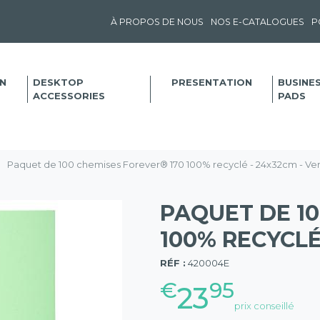
À PROPOS DE NOUS
NOS E-CATALOGUES
P
N
DESKTOP
PRESENTATION
BUSINE
ACCESSORIES
PADS
Paquet de 100 chemises Forever® 170 100% recyclé - 24x32cm - Ver
PAQUET DE 10
100% RECYCLÉ
(57)
RÉF :
420004E
€
95
23
prix conseillé