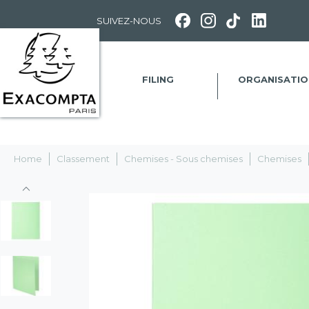
Panneau de gestion des cookies
SUIVEZ-NOUS
FILING
ORGANISATIO
Home
Classement
Chemises - Sous chemises
Chemises