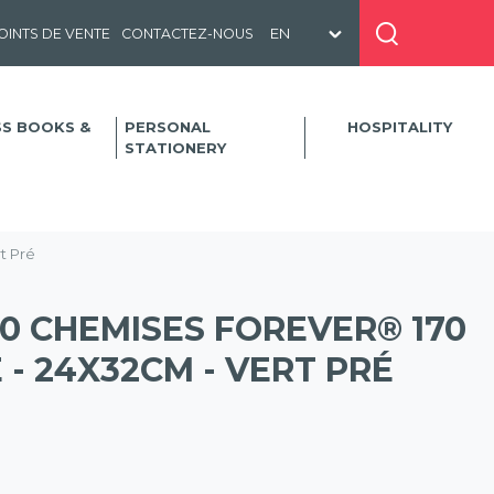
OINTS DE VENTE
CONTACTEZ-NOUS
SS BOOKS &
PERSONAL
HOSPITALITY
STATIONERY
t Pré
0 CHEMISES FOREVER® 170
 - 24X32CM - VERT PRÉ