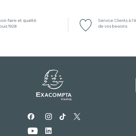
oir-faire et qualité
Service Clients à l
uis 1928
de vos besoins