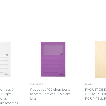
CHEMISES
PLATS
hemises à
Paquet de 100 chemises à
PAQUET DE 1
 130g/m2 -
fenetre Forever - 22x31cm -
COUVERTURE
ortis -
Lilas
POUR RELIURE
rs assorties