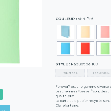
COULEUR :
Vert Pré
STYLE :
Paquet de 100
Paquet de 10
Paquet de 50
®
Forever
est une gamme diverse de
®
Les chemises Forever
sont des ch
qualité-prix.
La carte et le papier recyclés so
Clairefontaine.
ck en magasins, cliquez !