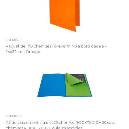
CHEMISES
Paquet de 100 chemises Forever® 170 à bord décalé -
24x32cm - Orange
CHEMISES
Kit de classement class'kit 25 chemise ROCK''S 210 + 50 sous-
chemises ROCK''S 80 - Couleurs assorties