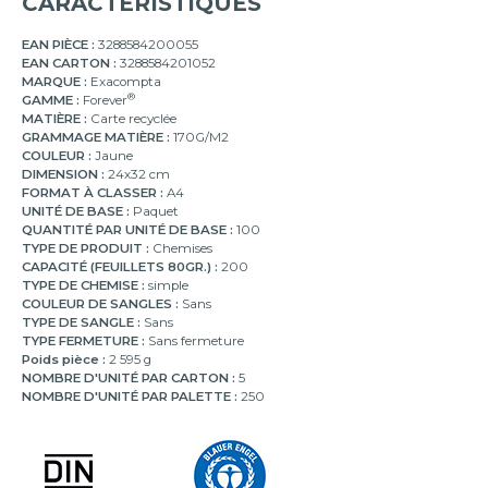
CARACTÉRISTIQUES
EAN PIÈCE :
3288584200055
EAN CARTON :
3288584201052
MARQUE :
Exacompta
®
GAMME :
Forever
MATIÈRE :
Carte recyclée
GRAMMAGE MATIÈRE :
170G/M2
COULEUR :
Jaune
DIMENSION :
24x32 cm
FORMAT À CLASSER :
A4
UNITÉ DE BASE :
Paquet
QUANTITÉ PAR UNITÉ DE BASE :
100
TYPE DE PRODUIT :
Chemises
CAPACITÉ (FEUILLETS 80GR.) :
200
TYPE DE CHEMISE :
simple
COULEUR DE SANGLES :
Sans
TYPE DE SANGLE :
Sans
TYPE FERMETURE :
Sans fermeture
Poids pièce :
2 595 g
NOMBRE D'UNITÉ PAR CARTON :
5
NOMBRE D'UNITÉ PAR PALETTE :
250