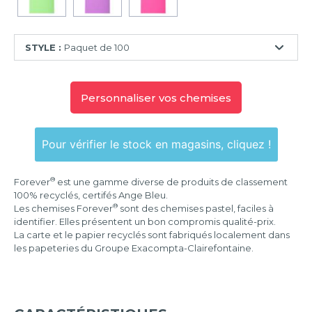
STYLE :
Paquet de 100
Paquet
de
Personnaliser vos chemises
10
Paquet
de
Pour vérifier le stock en magasins, cliquez !
50
Paquet
®
Forever
est une gamme diverse de produits de classement
de
100% recyclés, certifés Ange Bleu.
100
®
Les chemises Forever
sont des chemises pastel, faciles à
identifier. Elles présentent un bon compromis qualité-prix.
La carte et le papier recyclés sont fabriqués localement dans
les papeteries du Groupe Exacompta-Clairefontaine.