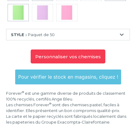
STYLE :
Paquet de 50
Paquet
de
Personnaliser vos chemises
10
Paquet
de
Pour vérifier le stock en magasins, cliquez !
50
Paquet
®
Forever
est une gamme diverse de produits de classement
de
100% recyclés, certifés Ange Bleu.
100
®
Les chemises Forever
sont des chemises pastel, faciles à
identifier. Elles présentent un bon compromis qualité-prix.
La carte et le papier recyclés sont fabriqués localement dans
les papeteries du Groupe Exacompta-Clairefontaine.