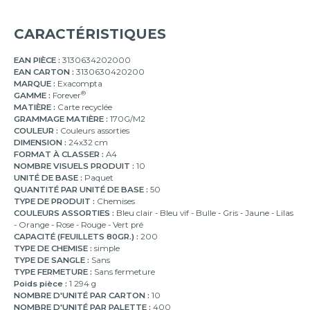
CARACTÉRISTIQUES
EAN PIÈCE :
3130634202000
EAN CARTON :
3130630420200
MARQUE :
Exacompta
®
GAMME :
Forever
MATIÈRE :
Carte recyclée
GRAMMAGE MATIÈRE :
170G/M2
COULEUR :
Couleurs assorties
DIMENSION :
24x32 cm
FORMAT À CLASSER :
A4
NOMBRE VISUELS PRODUIT :
10
UNITÉ DE BASE :
Paquet
QUANTITÉ PAR UNITÉ DE BASE :
50
TYPE DE PRODUIT :
Chemises
COULEURS ASSORTIES :
Bleu clair - Bleu vif - Bulle - Gris - Jaune - Lilas
- Orange - Rose - Rouge - Vert pré
CAPACITÉ (FEUILLETS 80GR.) :
200
TYPE DE CHEMISE :
simple
TYPE DE SANGLE :
Sans
TYPE FERMETURE :
Sans fermeture
Poids pièce :
1 294 g
NOMBRE D'UNITÉ PAR CARTON :
10
NOMBRE D'UNITÉ PAR PALETTE :
400