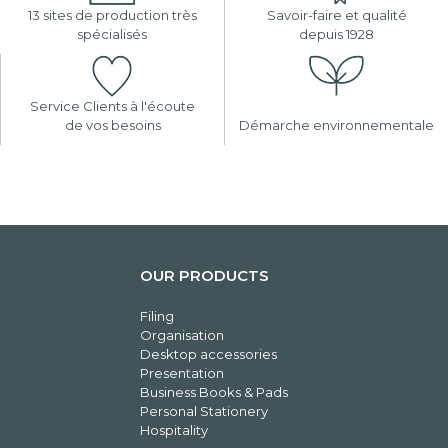
13 sites de production très
Savoir-faire et qualité
spécialisés
depuis 1928
Service Clients à l'écoute
de vos besoins
Démarche environnementale
OUR PRODUCTS
Filing
Organisation
Desktop accessories
Presentation
Business Books & Pads
Personal Stationery
Hospitality