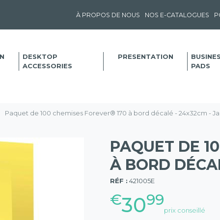
À PROPOS DE NOUS
NOS E-CATALOGUES
P
N
DESKTOP
PRESENTATION
BUSINE
ACCESSORIES
PADS
Paquet de 100 chemises Forever® 170 à bord décalé - 24x32cm - J
PAQUET DE 10
À BORD DÉCAL
(57)
RÉF :
421005E
€
99
30
prix conseillé