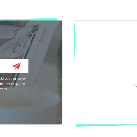
de vous envoyer
re, en cliquant
ters.