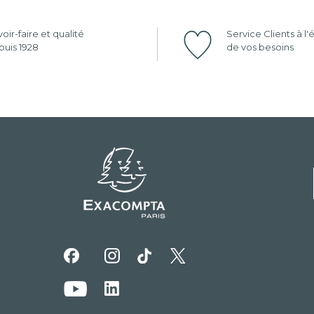
oir-faire et qualité
Service Clients à l
uis 1928
de vos besoins