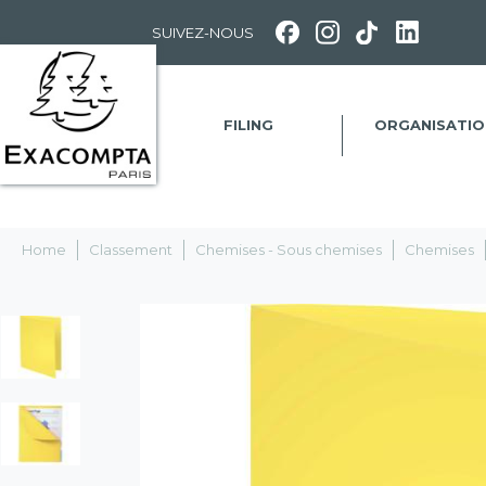
Panneau de gestion des cookies
SUIVEZ-NOUS
FILING
ORGANISATIO
Home
Classement
Chemises - Sous chemises
Chemises