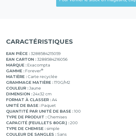
CARACTÉRISTIQUES
EAN PIÈCE :
3288584215059
EAN CARTON :
3288584216056
MARQUE :
Exacompta
®
GAMME :
Forever
MATIÈRE :
Carte recyclée
GRAMMAGE MATIÈRE :
170G/M2
COULEUR :
Jaune
DIMENSION :
24x32 cm
FORMAT À CLASSER :
A4
UNITÉ DE BASE :
Paquet
QUANTITÉ PAR UNITÉ DE BASE :
100
TYPE DE PRODUIT :
Chemises
CAPACITÉ (FEUILLETS 80GR.) :
200
TYPE DE CHEMISE :
simple
COULEUR DE SANGLES :
Sans