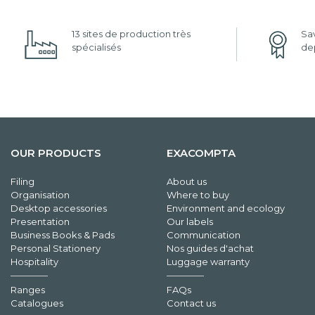
13 sites de production très
Sav
spécialisés
dep
OUR PRODUCTS
EXACOMPTA
Filing
About us
Organisation
Where to buy
Desktop accessories
Environment and ecology
Presentation
Our labels
Business Books & Pads
Communication
Personal Stationery
Nos guides d'achat
Hospitality
Luggage warranty
Ranges
FAQs
Catalogues
Contact us