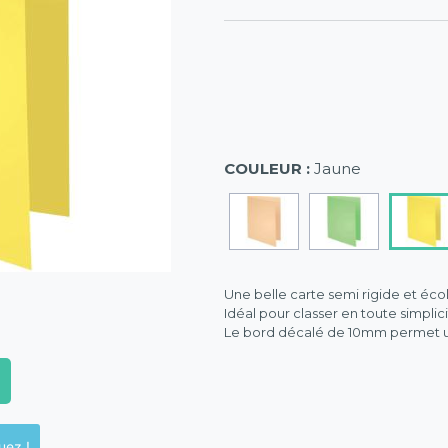
COULEUR :
Jaune
Une belle carte semi rigide et éc
Idéal pour classer en toute simplici
Le bord décalé de 10mm permet un
ck en magasins, cliquez !