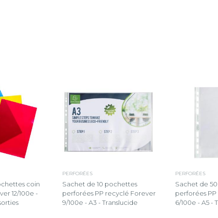
PERFORÉES
PERFORÉES
chettes coin
Sachet de 10 pochettes
Sachet de 50
er 12/100e -
perforées PP recyclé Forever
perforées PP
sorties
9/100e - A3 - Translucide
6/100e - A5 - 