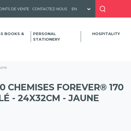
OINTS DE VENTE
CONTACTEZ-NOUS
SS BOOKS &
PERSONAL
HOSPITALITY
STATIONERY
aune
0 CHEMISES FOREVER® 170
É - 24X32CM - JAUNE