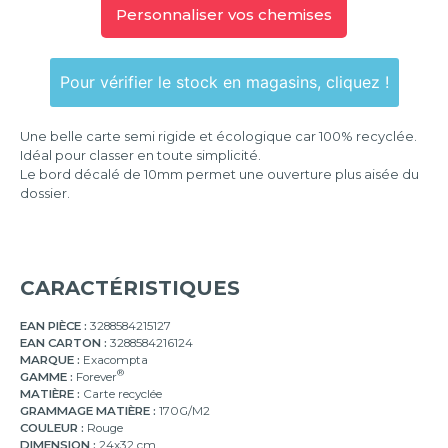
Personnaliser vos chemises
Pour vérifier le stock en magasins, cliquez !
Une belle carte semi rigide et écologique car 100% recyclée.
Idéal pour classer en toute simplicité.
Le bord décalé de 10mm permet une ouverture plus aisée du
dossier.
CARACTÉRISTIQUES
EAN PIÈCE :
3288584215127
EAN CARTON :
3288584216124
MARQUE :
Exacompta
®
GAMME :
Forever
MATIÈRE :
Carte recyclée
GRAMMAGE MATIÈRE :
170G/M2
COULEUR :
Rouge
DIMENSION :
24x32 cm