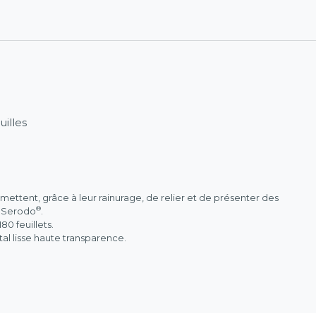
uilles
ttent, grâce à leur rainurage, de relier et de présenter des
®
s Serodo
.
0 feuillets.
al lisse haute transparence.