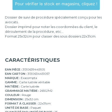
Pour vérifier le stock en magasins, cliquez !
Dossier de suivi de procédure spécialement conçu pour les
avocats.
Dossier imprimé pour noter les coordonnées du client, le
déroulement de la procédure, etc...
Format 25x32cm pour classer des sous dossiers 22x31cm.
CARACTÉRISTIQUES
EAN PIÈCE :
3130639445105
EAN CARTON :
3130634451057
MARQUE :
Exacompta
GAMME :
Carte lustrée véritable
MATIÈRE :
Carte lustrée
GRAMMAGE MATIÈRE :
265G/M2
COULEUR :
Rouge
DIMENSION :
25x32 cm
FORMAT À CLASSER :
22x31cm
UNITÉ DE BASE :
Paquet
QUANTITÉ PAR UNITÉ DE BASE :
25