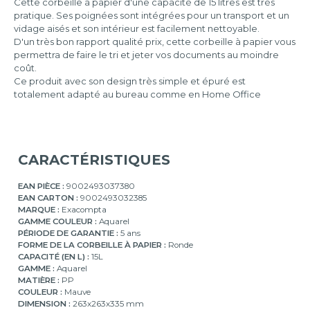
Cette corbeille à papier d'une capacité de 15 litres est très
pratique. Ses poignées sont intégrées pour un transport et un
vidage aisés et son intérieur est facilement nettoyable.
D'un très bon rapport qualité prix, cette corbeille à papier vous
permettra de faire le tri et jeter vos documents au moindre
coût.
Ce produit avec son design très simple et épuré est
totalement adapté au bureau comme en Home Office
CARACTÉRISTIQUES
EAN PIÈCE :
9002493037380
EAN CARTON :
9002493032385
MARQUE :
Exacompta
GAMME COULEUR :
Aquarel
PÉRIODE DE GARANTIE :
5 ans
FORME DE LA CORBEILLE À PAPIER :
Ronde
CAPACITÉ (EN L) :
15L
GAMME :
Aquarel
MATIÈRE :
PP
COULEUR :
Mauve
DIMENSION :
263x263x335 mm