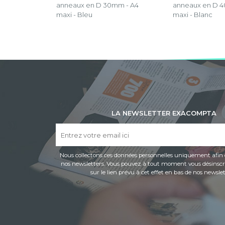
anneaux en D 30mm - A4
anneaux en D 
maxi - Bleu
maxi - Blanc
LA NEWSLETTER EXACOMPTA
Nous collectons ces données personnelles uniquement afin 
nos newsletters. Vous pouvez à tout moment vous désinscri
sur le lien prévu à cet effet en bas de nos newslet