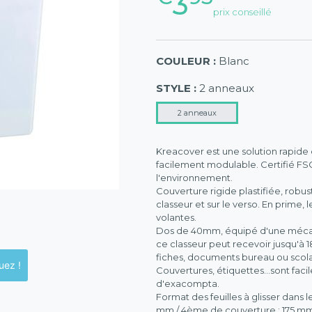
3
prix conseillé
COULEUR :
Blanc
STYLE :
2 anneaux
2 anneaux
Kreacover est une solution rapide 
facilement modulable. Certifié FSC
l'environnement.
Couverture rigide plastifiée, robus
classeur et sur le verso. En prime,
volantes.
Dos de 40mm, équipé d'une mécani
ce classeur peut recevoir jusqu'à 18
fiches, documents bureau ou scola
ck en magasins, cliquez !
Couvertures, étiquettes...sont faci
d'exacompta.
Format des feuilles à glisser dans 
mm / 4ème de couverture : 175 mm