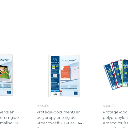
SOUDÉS
SOUDÉS
ents en
Protège-documents en
Protège-doc
emi rigide
polypropylène rigide
polypropylèn
maline 160
Kreacover® 20 vues - A4 -
Kreacover® 