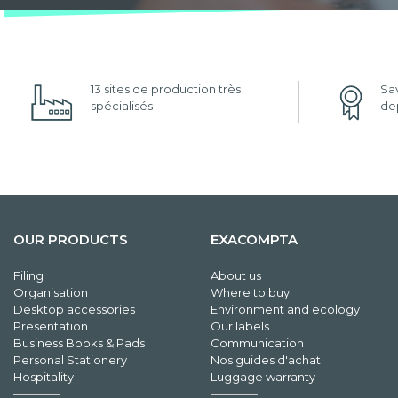
13 sites de production très
Sav
spécialisés
dep
OUR PRODUCTS
EXACOMPTA
Filing
About us
Organisation
Where to buy
Desktop accessories
Environment and ecology
Presentation
Our labels
Business Books & Pads
Communication
Personal Stationery
Nos guides d'achat
Hospitality
Luggage warranty