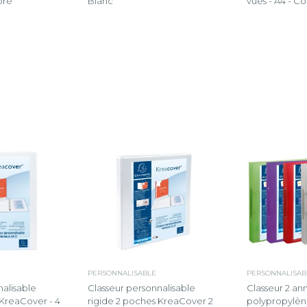
ore
Blanc
vues - A4 - Co
PERSONNALISABLE
PERSONNALISAB
nalisable
Classeur personnalisable
Classeur 2 a
 KreaCover - 4
rigide 2 poches KreaCover 2
polypropylèn