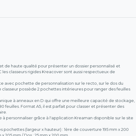
et de haute qualité pour présenter un dossier personnalisé et
 les classeurs rigides Kreacover sont aussi respectueux de
te avec pochette de personnalisation sur le recto, sur le dos du
 le classeur possède 2 pochettes intérieures pour ranger des feuilles
que à anneaux en D qui offre une meilleure capacité de stockage,
0 feuilles. Format A5, il est parfait pour classer et présenter des
ire.
le à personnaliser grâce à l'application Kreaman disponible sur le site
les pochettes (largeur x hauteur) : 1ère de couverture 195 mm x 200
 x 205 mm / Dos : 25 mm x 200 mm.