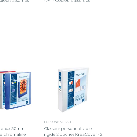
uleurs assorties
- A4 - Couleurs assorties
LE
PERSONNALISABLE
nneaux 30mm
Classeur personnalisable
e chromaline
rigide 2 poches KreaCover - 2