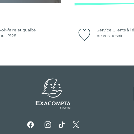
oir-faire et qualité
Service Clients à l
uis 1928
de vos besoins