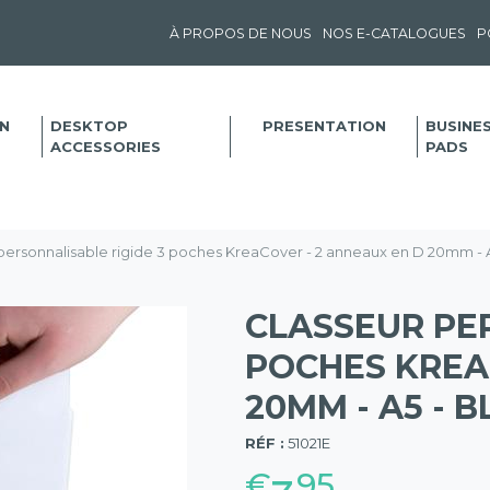
À PROPOS DE NOUS
NOS E-CATALOGUES
P
N
DESKTOP
PRESENTATION
BUSINE
ACCESSORIES
PADS
personnalisable rigide 3 poches KreaCover - 2 anneaux en D 20mm - A
CLASSEUR PER
POCHES KREA
20MM - A5 - 
(57)
RÉF :
51021E
€
95