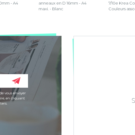
40mm - A4
anneaux en D 16mm - A4
7/10e Krea Co
maxi. - Blanc
Couleurs asso
de vous envoyer
re, en cliquant
ters.