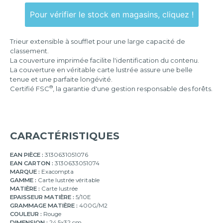
7
compartiments
Pour vérifier le stock en magasins, cliquez !
12
compartiments
Trieur extensible à soufflet pour une large capacité de
classement.
24
La couverture imprimée facilite l'identification du contenu.
compartiments
La couverture en véritable carte lustrée assure une belle
tenue et une parfaite longévité.
®
Certifié FSC
, la garantie d'une gestion responsable des forêts.
CARACTÉRISTIQUES
EAN PIÈCE :
3130631051076
EAN CARTON :
3130633051074
MARQUE :
Exacompta
GAMME :
Carte lustrée véritable
MATIÈRE :
Carte lustrée
EPAISSEUR MATIÈRE :
5/10E
GRAMMAGE MATIÈRE :
400G/M2
COULEUR :
Rouge
DIMENSION :
24,5x32 cm