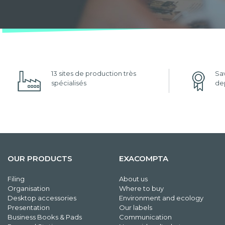
13 sites de production très
Sav
spécialisés
dep
OUR PRODUCTS
EXACOMPTA
Filing
About us
Organisation
Where to buy
Desktop accessories
Environment and ecology
Presentation
Our labels
Business Books & Pads
Communication