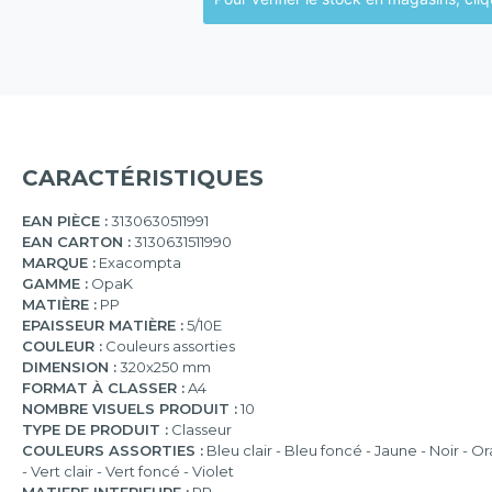
CARACTÉRISTIQUES
EAN PIÈCE :
3130630511991
EAN CARTON :
3130631511990
MARQUE :
Exacompta
GAMME :
OpaK
MATIÈRE :
PP
EPAISSEUR MATIÈRE :
5/10E
COULEUR :
Couleurs assorties
DIMENSION :
320x250 mm
FORMAT À CLASSER :
A4
NOMBRE VISUELS PRODUIT :
10
TYPE DE PRODUIT :
Classeur
COULEURS ASSORTIES :
Bleu clair - Bleu foncé - Jaune - Noir - 
- Vert clair - Vert foncé - Violet