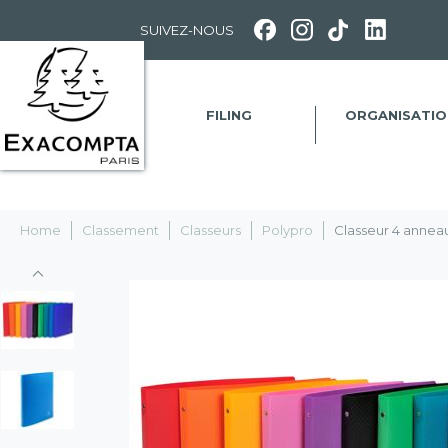
Panneau de gestion des cookies
SUIVEZ-NOUS
FILING
ORGANISATIO
Home
Classement
Classeurs
Polypro
Classeur 4 annea