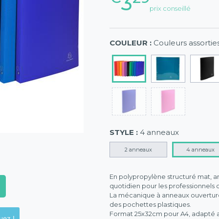
3
prix conseillé
COULEUR :
Couleurs assortie
STYLE :
4 anneaux
2 anneaux
4 anneaux
En polypropylène structuré mat, an
quotidien pour les professionnels 
La mécanique à anneaux ouvertur
des pochettes plastiques.
Format 25x32cm pour A4, adapté au
ck en magasins, cliquez !