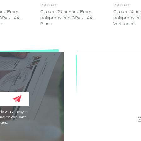
POLYPRO
POLYPRO
eaux 15mm
Classeur 2 anneaux 15mm
Classeur 4 a
PAK - A4 -
polypropylène OPAK - A4 -
polypropylèn
es
Blanc
Vert foncé
de vous envoyer
re, en cliquant
ters.