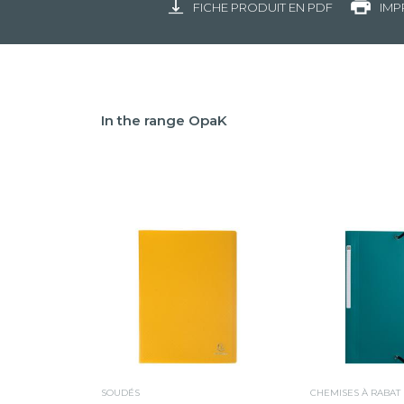
FICHE PRODUIT EN PDF
IMP
In the range OpaK
SOUDÉS
CHEMISES À RABAT