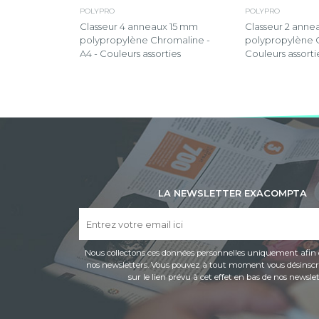
POLYPRO
POLYPRO
Classeur 4 anneaux 15 mm
Classeur 2 ann
polypropylène Chromaline -
polypropylène O
A4 - Couleurs assorties
Couleurs assorti
LA NEWSLETTER EXACOMPTA
Nous collectons ces données personnelles uniquement afin 
nos newsletters. Vous pouvez à tout moment vous désinscri
sur le lien prévu à cet effet en bas de nos newslet