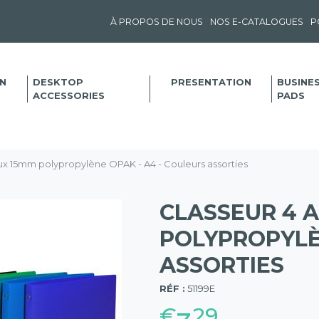
À PROPOS DE NOUS
NOS E-CATALOGUES
P
N
DESKTOP
PRESENTATION
BUSINE
ACCESSORIES
PADS
ux 15mm polypropylène OPAK - A4 - Couleurs assorties
CLASSEUR 4 
POLYPROPYLÈ
ASSORTIES
(57)
RÉF :
51199E
€
29