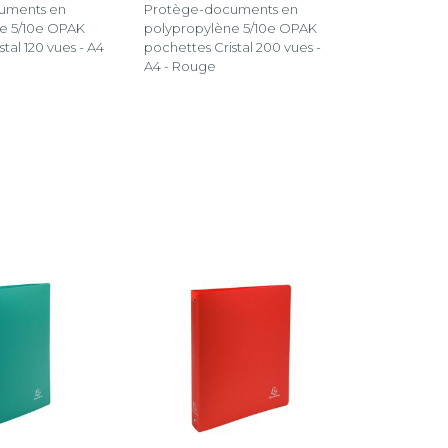
uments en
Protège-documents en
e 5/10e OPAK
polypropylène 5/10e OPAK
tal 120 vues - A4
pochettes Cristal 200 vues -
A4 - Rouge