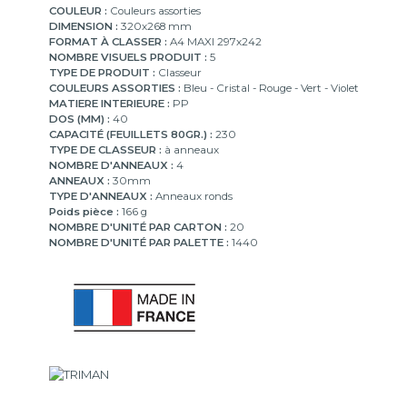
COULEUR :
Couleurs assorties
DIMENSION :
320x268 mm
FORMAT À CLASSER :
A4 MAXI 297x242
NOMBRE VISUELS PRODUIT :
5
TYPE DE PRODUIT :
Classeur
COULEURS ASSORTIES :
Bleu - Cristal - Rouge - Vert - Violet
MATIERE INTERIEURE :
PP
DOS (MM) :
40
CAPACITÉ (FEUILLETS 80GR.) :
230
TYPE DE CLASSEUR :
à anneaux
NOMBRE D'ANNEAUX :
4
ANNEAUX :
30mm
TYPE D'ANNEAUX :
Anneaux ronds
Poids pièce :
166 g
NOMBRE D'UNITÉ PAR CARTON :
20
NOMBRE D'UNITÉ PAR PALETTE :
1440