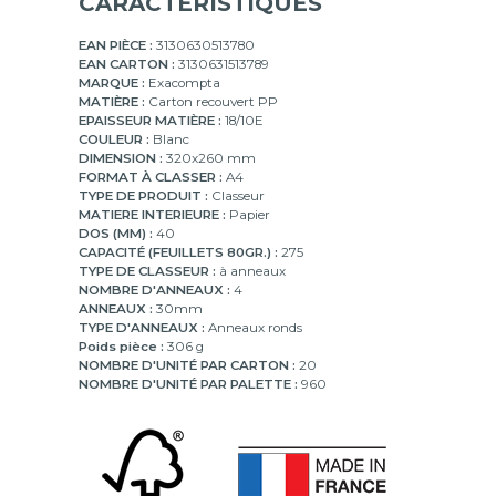
CARACTÉRISTIQUES
EAN PIÈCE :
3130630513780
EAN CARTON :
3130631513789
MARQUE :
Exacompta
MATIÈRE :
Carton recouvert PP
EPAISSEUR MATIÈRE :
18/10E
COULEUR :
Blanc
DIMENSION :
320x260 mm
FORMAT À CLASSER :
A4
TYPE DE PRODUIT :
Classeur
MATIERE INTERIEURE :
Papier
DOS (MM) :
40
CAPACITÉ (FEUILLETS 80GR.) :
275
TYPE DE CLASSEUR :
à anneaux
NOMBRE D'ANNEAUX :
4
ANNEAUX :
30mm
TYPE D'ANNEAUX :
Anneaux ronds
Poids pièce :
306 g
NOMBRE D'UNITÉ PAR CARTON :
20
NOMBRE D'UNITÉ PAR PALETTE :
960