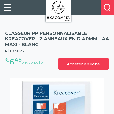
Panneau de gestion des cookies
FILING
À
Profitez
PROPOS
ORGANISATION
de
DE
20%
DESKTOP
NOUS
de
ACCESSORIES
NOS
CLASSEUR PP PERSONNALISABLE
réduction
PRESENTATION
E-
KREACOVER - 2 ANNEAUX EN D 40MM - A4
sur
MAXI - BLANC
(57)
CATALOGUES
BUSINESS
la
RÉF :
51823E
BOOKS
POINTS
nouvelle
€
45
&
DE
6
prix conseillé
gamme
Acheter en ligne
PADS
VENTE
exacompta
PERSONAL
CONTACTEZ-
STATIONERY
NOUS
HOSPITALITY