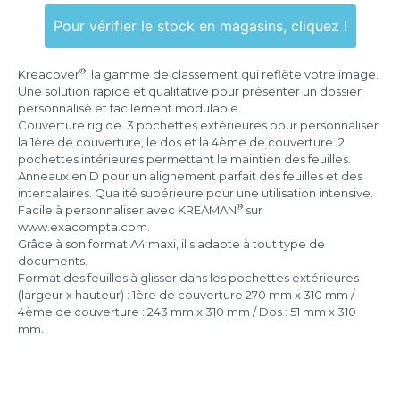
2
anneaux
Pour vérifier le stock en magasins, cliquez !
4
anneaux
®
Kreacover
, la gamme de classement qui reflète votre image.
Une solution rapide et qualitative pour présenter un dossier
personnalisé et facilement modulable.
Couverture rigide. 3 pochettes extérieures pour personnaliser
la 1ère de couverture, le dos et la 4ème de couverture. 2
pochettes intérieures permettant le maintien des feuilles.
Anneaux en D pour un alignement parfait des feuilles et des
intercalaires. Qualité supérieure pour une utilisation intensive.
®
Facile à personnaliser avec KREAMAN
sur
www.exacompta.com.
Grâce à son format A4 maxi, il s'adapte à tout type de
documents.
Format des feuilles à glisser dans les pochettes extérieures
(largeur x hauteur) : 1ère de couverture 270 mm x 310 mm /
4ème de couverture : 243 mm x 310 mm / Dos : 51 mm x 310
mm.