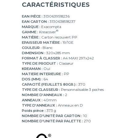
CARACTÉRISTIQUES
EAN PIÈCE :
3130639518236
EAN CARTON :
3130638518237
MARQUE :
Exacompta
®
GAMME :
Kreacover
MATIÈRE :
Carton recouvert PP
EPAISSEUR MATIÈRE :
19/10E
COULEUR :
Blanc
DIMENSION :
320x285 mm
FORMAT À CLASSER :
A4 MAXI 297x242
TYPE DE PRODUIT :
Classeur
KREAMAN :
Oui
MATIERE INTERIEURE :
PP
DOS (MM) :
64
CAPACITÉ (FEUILLETS 80GR.) :
370
TYPE DE CLASSEUR :
Personnalisable 3 poches
NOMBRE D'ANNEAUX :
2
ANNEAUX :
40mm
TYPE D'ANNEAUX :
Anneaux en D
Poids pièce :
373 g
NOMBRE D'UNITÉ PAR CARTON :
10
NOMBRE D'UNITÉ PAR PALETTE :
270