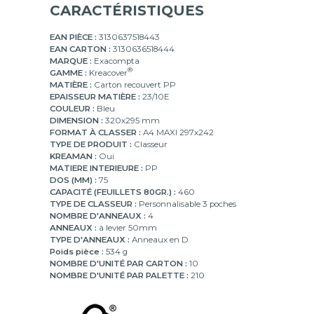
CARACTÉRISTIQUES
EAN PIÈCE :
3130637518443
EAN CARTON :
3130636518444
MARQUE :
Exacompta
®
GAMME :
Kreacover
MATIÈRE :
Carton recouvert PP
EPAISSEUR MATIÈRE :
23/10E
COULEUR :
Bleu
DIMENSION :
320x295 mm
FORMAT À CLASSER :
A4 MAXI 297x242
TYPE DE PRODUIT :
Classeur
KREAMAN :
Oui
MATIERE INTERIEURE :
PP
DOS (MM) :
75
CAPACITÉ (FEUILLETS 80GR.) :
460
TYPE DE CLASSEUR :
Personnalisable 3 poches
NOMBRE D'ANNEAUX :
4
ANNEAUX :
à levier 50mm
TYPE D'ANNEAUX :
Anneaux en D
Poids pièce :
534 g
NOMBRE D'UNITÉ PAR CARTON :
10
NOMBRE D'UNITÉ PAR PALETTE :
210