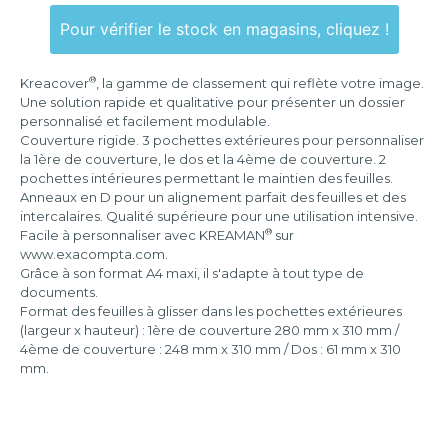
2
anneaux
Pour vérifier le stock en magasins, cliquez !
4
anneaux
®
Kreacover
, la gamme de classement qui reflète votre image.
Une solution rapide et qualitative pour présenter un dossier
personnalisé et facilement modulable.
Couverture rigide. 3 pochettes extérieures pour personnaliser
la 1ère de couverture, le dos et la 4ème de couverture. 2
pochettes intérieures permettant le maintien des feuilles.
Anneaux en D pour un alignement parfait des feuilles et des
intercalaires. Qualité supérieure pour une utilisation intensive.
®
Facile à personnaliser avec KREAMAN
sur
www.exacompta.com.
Grâce à son format A4 maxi, il s'adapte à tout type de
documents.
Format des feuilles à glisser dans les pochettes extérieures
(largeur x hauteur) : 1ère de couverture 280 mm x 310 mm /
4ème de couverture : 248 mm x 310 mm / Dos : 61 mm x 310
mm.