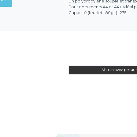
Un polypropylène souple et transp
Pour documents A4 et A4+, idéal po
Capacité (feuillets 80gr.) : 275
Vous n'avez pas aut