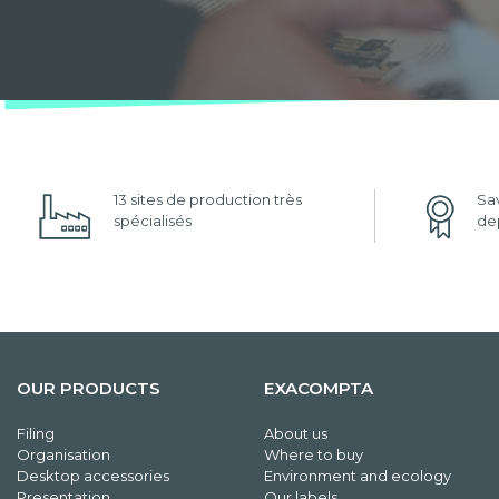
13 sites de production très
Sav
spécialisés
dep
OUR PRODUCTS
EXACOMPTA
Filing
About us
Organisation
Where to buy
Desktop accessories
Environment and ecology
Presentation
Our labels