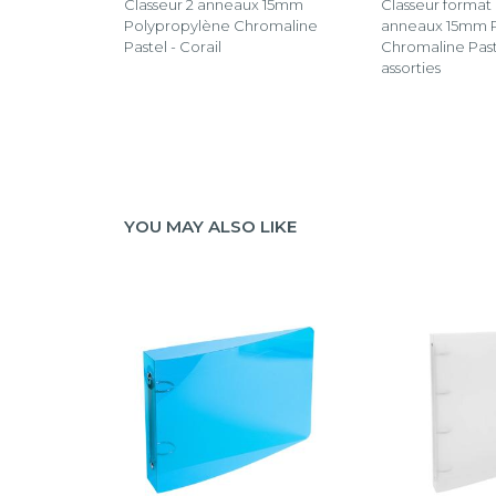
Classeur 2 anneaux 15mm
Classeur format 
Polypropylène Chromaline
anneaux 15mm 
Pastel - Corail
Chromaline Past
assorties
YOU MAY ALSO LIKE