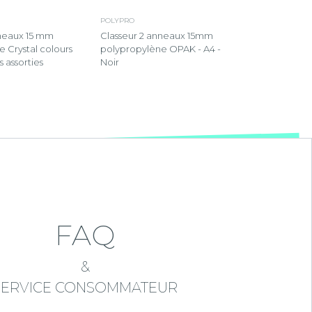
POLYPRO
nneaux 15 mm
Classeur 2 anneaux 15mm
 Crystal colours
polypropylène OPAK - A4 -
s assorties
Noir
FAQ
&
SERVICE CONSOMMATEUR