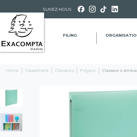
Panneau de gestion des cookies
SUIVEZ-NOUS
FILING
ORGANISATIO
Home
Classement
Classeurs
Polypro
Classeur 4 annea