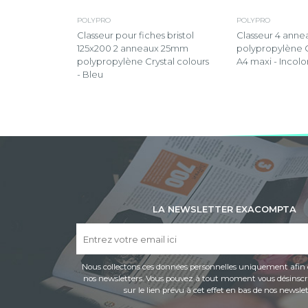
POLYPRO
POLYPRO
Classeur pour fiches bristol
Classeur 4 ann
125x200 2 anneaux 25mm
polypropylène 
polypropylène Crystal colours
A4 maxi - Incolo
- Bleu
LA NEWSLETTER EXACOMPTA
Nous collectons ces données personnelles uniquement afin 
nos newsletters. Vous pouvez à tout moment vous désinscri
sur le lien prévu à cet effet en bas de nos newslet