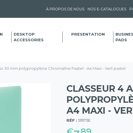
À PROPOS DE NOUS
NOS E-CATALOGUES
P
N
DESKTOP
PRESENTATION
BUSINE
ACCESSORIES
PADS
ux 30 mm polypropylène Chromaline Pastel - A4 Maxi - Vert pastel
CLASSEUR 4 
POLYPROPYLÈ
A4 MAXI - VE
(57)
RÉF :
51973E
€
89