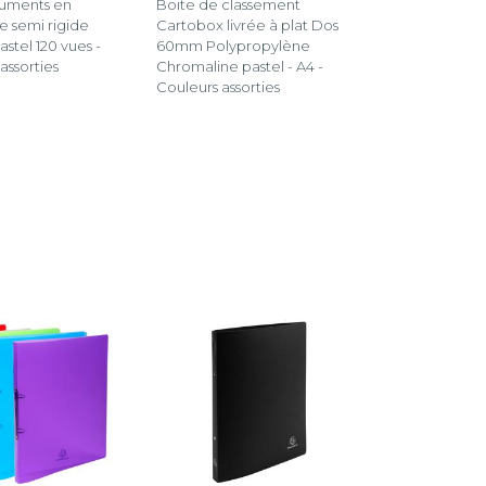
uments en
Boite de classement
e semi rigide
Cartobox livrée à plat Dos
stel 120 vues -
60mm Polypropylène
assorties
Chromaline pastel - A4 -
Couleurs assorties