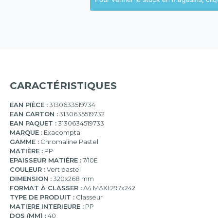
CARACTÉRISTIQUES
EAN PIÈCE :
3130633519734
EAN CARTON :
3130635519732
EAN PAQUET :
3130634519733
MARQUE :
Exacompta
GAMME :
Chromaline Pastel
MATIÈRE :
PP
EPAISSEUR MATIÈRE :
7/10E
COULEUR :
Vert pastel
DIMENSION :
320x268 mm
FORMAT À CLASSER :
A4 MAXI 297x242
TYPE DE PRODUIT :
Classeur
MATIERE INTERIEURE :
PP
DOS (MM) :
40