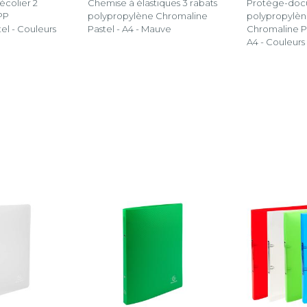
écolier 2
Chemise à élastiques 3 rabats
Protège-doc
PP
polypropylène Chromaline
polypropylèn
el - Couleurs
Pastel - A4 - Mauve
Chromaline Pa
A4 - Couleurs 