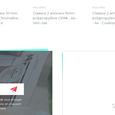
POLYPRO
POLYPRO
eaux 30 mm
Classeur 2 anneaux 15mm
Classeur 2 a
Chromaline -
polypropylène OPAK - A4 -
polypropylène
re
Vert clair
- A4 - Couleur
de vous envoyer
re, en cliquant
ters.