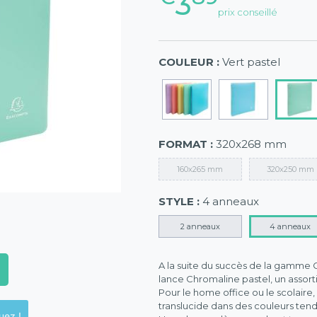
3
prix conseillé
COULEUR :
Vert pastel
FORMAT :
320x268 mm
160x265 mm
320x250 mm
STYLE :
4 anneaux
2 anneaux
4 anneaux
A la suite du succès de la gamme
lance Chromaline pastel, un assor
Pour le home office ou le scolair
translucide dans des couleurs ten
ck en magasins, cliquez !