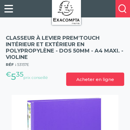
Panneau de gestion des cookies
FILING
À
Profitez
PROPOS
ORGANISATION
de
DE
20%
DESKTOP
NOUS
de
ACCESSORIES
NOS
CLASSEUR À LEVIER PREM'TOUCH
réduction
PRESENTATION
E-
INTÉRIEUR ET EXTÉRIEUR EN
sur
POLYPROPYLÈNE - DOS 50MM - A4 MAXI. -
CATALOGUES
BUSINESS
la
VIOLINE
(57)
BOOKS
POINTS
nouvelle
RÉF :
53157E
&
DE
gamme
€
35
PADS
5
VENTE
prix conseillé
Acheter en ligne
exacompta
PERSONAL
CONTACTEZ-
STATIONERY
NOUS
HOSPITALITY