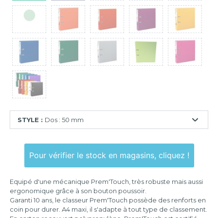
STYLE :
Dos : 50 mm
Dos
:
Pour vérifier le stock en magasins, cliquez !
50
mm
Equipé d'une mécanique Prem'Touch, très robuste mais aussi
Dos
ergonomique grâce à son bouton poussoir.
:
Garanti 10 ans, le classeur Prem'Touch possède des renforts en
80
coin pour durer. A4 maxi, il s'adapte à tout type de classement.
mm