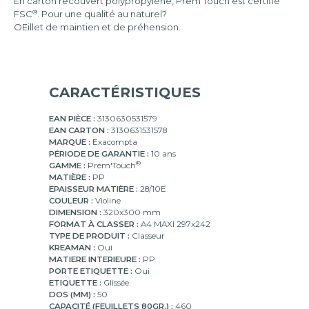
En carton recouvert polypropylène, Prem'Touch est certifié
®
FSC
. Pour une qualité au naturel?
OEillet de maintien et de préhension.
CARACTÉRISTIQUES
EAN PIÈCE :
3130630531579
EAN CARTON :
3130631531578
MARQUE :
Exacompta
PÉRIODE DE GARANTIE :
10 ans
®
GAMME :
Prem'Touch
MATIÈRE :
PP
EPAISSEUR MATIÈRE :
28/10E
COULEUR :
Violine
DIMENSION :
320x300 mm
FORMAT À CLASSER :
A4 MAXI 297x242
TYPE DE PRODUIT :
Classeur
KREAMAN :
Oui
MATIERE INTERIEURE :
PP
PORTE ETIQUETTE :
Oui
ETIQUETTE :
Glissée
DOS (MM) :
50
CAPACITÉ (FEUILLETS 80GR.) :
460