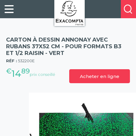
Panneau de gestion des cookies
FILING
À
Profitez
PROPOS
ORGANISATION
de
DE
20%
DESKTOP
NOUS
de
ACCESSORIES
NOS
CARTON À DESSIN ANNONAY AVEC
réduction
PRESENTATION
E-
RUBANS 37X52 CM - POUR FORMATS B3
sur
ET 1/2 RAISIN - VERT
(57)
CATALOGUES
BUSINESS
la
RÉF :
532200E
BOOKS
POINTS
nouvelle
€
89
&
DE
14
prix conseillé
gamme
Acheter en ligne
PADS
VENTE
exacompta
PERSONAL
CONTACTEZ-
STATIONERY
NOUS
HOSPITALITY