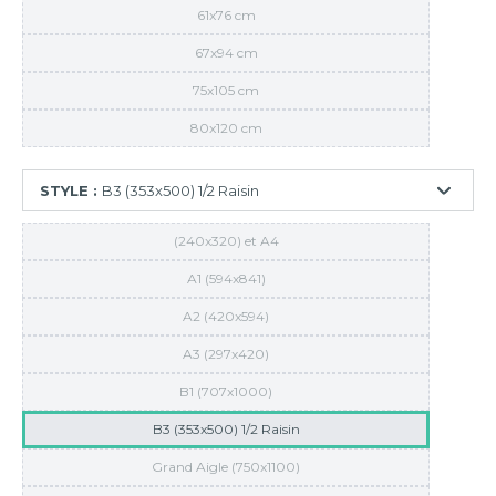
61x76 cm
67x94 cm
75x105 cm
80x120 cm
STYLE :
B3 (353x500) 1/2 Raisin
(240x320) et A4
A1 (594x841)
A2 (420x594)
A3 (297x420)
B1 (707x1000)
B3 (353x500) 1/2 Raisin
Grand Aigle (750x1100)