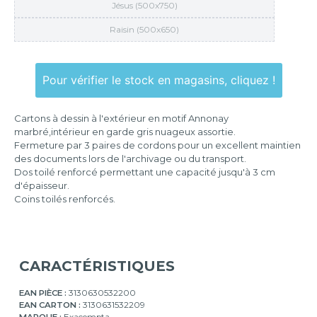
Jésus (500x750)
Raisin (500x650)
Pour vérifier le stock en magasins, cliquez !
Cartons à dessin à l'extérieur en motif Annonay
marbré,intérieur en garde gris nuageux assortie.
Fermeture par 3 paires de cordons pour un excellent maintien
des documents lors de l'archivage ou du transport.
Dos toilé renforcé permettant une capacité jusqu'à 3 cm
d'épaisseur.
Coins toilés renforcés.
CARACTÉRISTIQUES
EAN PIÈCE :
3130630532200
EAN CARTON :
3130631532209