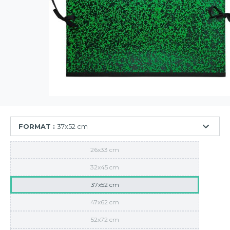
FORMAT :
37x52 cm
26x33 cm
32x45 cm
37x52 cm
47x62 cm
52x72 cm