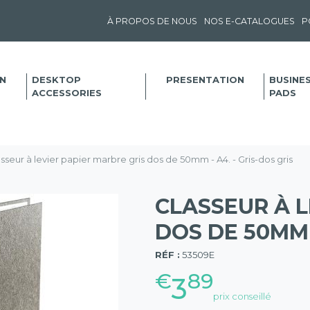
À PROPOS DE NOUS
NOS E-CATALOGUES
P
N
DESKTOP
PRESENTATION
BUSINE
ACCESSORIES
PADS
sseur à levier papier marbre gris dos de 50mm - A4. - Gris-dos gris
CLASSEUR À L
DOS DE 50MM -
(57)
RÉF :
53509E
€
89
3
prix conseillé