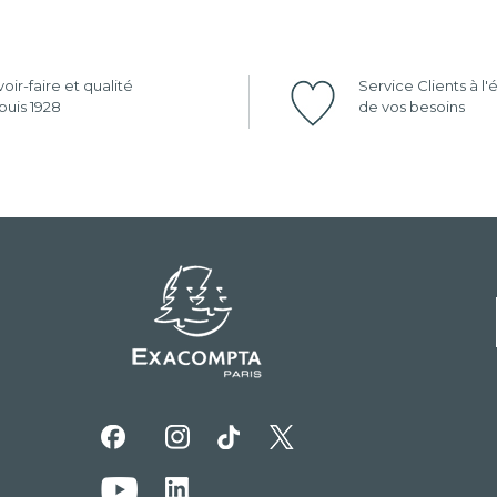
oir-faire et qualité
Service Clients à l
uis 1928
de vos besoins