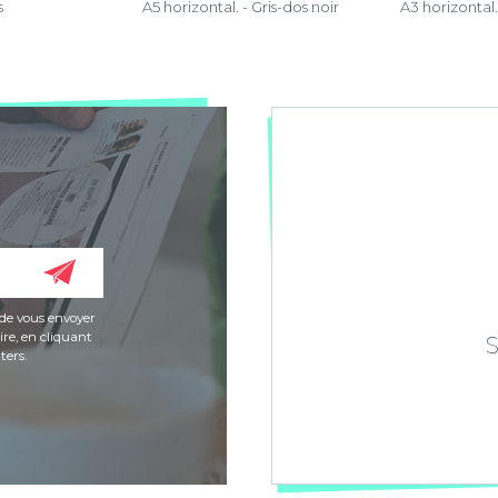
s
A5 horizontal. - Gris-dos noir
A3 horizontal. 
de vous envoyer
re, en cliquant
ters.