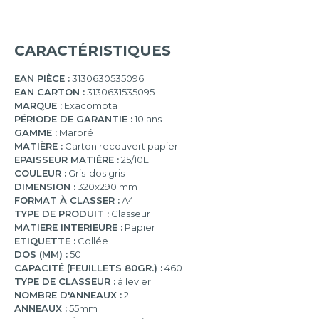
CARACTÉRISTIQUES
EAN PIÈCE :
3130630535096
EAN CARTON :
3130631535095
MARQUE :
Exacompta
PÉRIODE DE GARANTIE :
10 ans
GAMME :
Marbré
MATIÈRE :
Carton recouvert papier
EPAISSEUR MATIÈRE :
25/10E
COULEUR :
Gris-dos gris
DIMENSION :
320x290 mm
FORMAT À CLASSER :
A4
TYPE DE PRODUIT :
Classeur
MATIERE INTERIEURE :
Papier
ETIQUETTE :
Collée
DOS (MM) :
50
CAPACITÉ (FEUILLETS 80GR.) :
460
TYPE DE CLASSEUR :
à levier
NOMBRE D'ANNEAUX :
2
ANNEAUX :
55mm