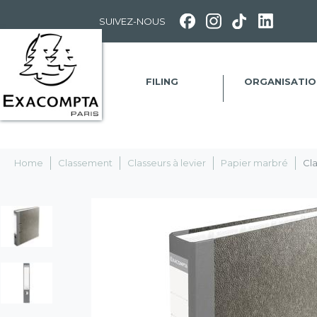
Panneau de gestion des cookies
SUIVEZ-NOUS
FILING
ORGANISATIO
Home
Classement
Classeurs à levier
Papier marbré
Cla