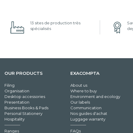
13 sites de production très
Sav
spécialisés
dep
OUR PRODUCTS
EXACOMPTA
Filing
About us
Organisation
Where to buy
Desktop accessories
Environment and ecology
Presentation
Our labels
Business Books & Pads
Communication
Personal Stationery
Nos guides d'achat
Hospitality
Luggage warranty
Ranges
FAQs