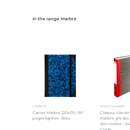
In the range Marbré
CARNETS
PAPIER MARBRÉ
Carnet Marbre 220x170, 192
Classeur à levie
pages lignées - Bleu
marbre gris do
dos couleur - A4.
rouge