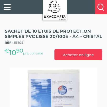
Panneau de gestion des cookies
FILING
À
Profitez
PROPOS
ORGANISATION
de
DE
20%
DESKTOP
NOUS
de
ACCESSORIES
NOS
SACHET DE 10 ÉTUIS DE PROTECTION
réduction
PRESENTATION
E-
SIMPLES PVC LISSE 20/100E - A4 - CRISTAL
(57)
sur
CATALOGUES
RÉF :
5382E
BUSINESS
la
BOOKS
€
90
POINTS
10
nouvelle
prix conseillé
Acheter en ligne
&
DE
gamme
PADS
VENTE
exacompta
PERSONAL
CONTACTEZ-
STATIONERY
NOUS
HOSPITALITY