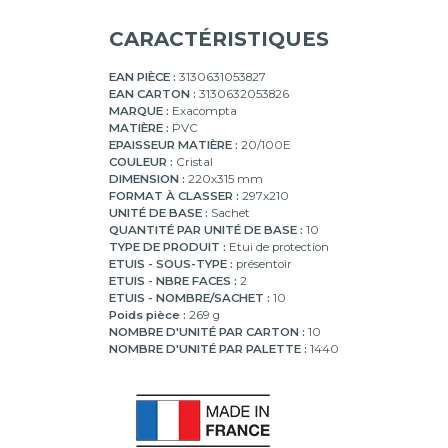
CARACTÉRISTIQUES
EAN PIÈCE :
3130631053827
EAN CARTON :
3130632053826
MARQUE :
Exacompta
MATIÈRE :
PVC
EPAISSEUR MATIÈRE :
20/100E
COULEUR :
Cristal
DIMENSION :
220x315 mm
FORMAT À CLASSER :
297x210
UNITÉ DE BASE :
Sachet
QUANTITÉ PAR UNITÉ DE BASE :
10
TYPE DE PRODUIT :
Etui de protection
ETUIS - SOUS-TYPE :
présentoir
ETUIS - NBRE FACES :
2
ETUIS - NOMBRE/SACHET :
10
Poids pièce :
269 g
NOMBRE D'UNITÉ PAR CARTON :
10
NOMBRE D'UNITÉ PAR PALETTE :
1440