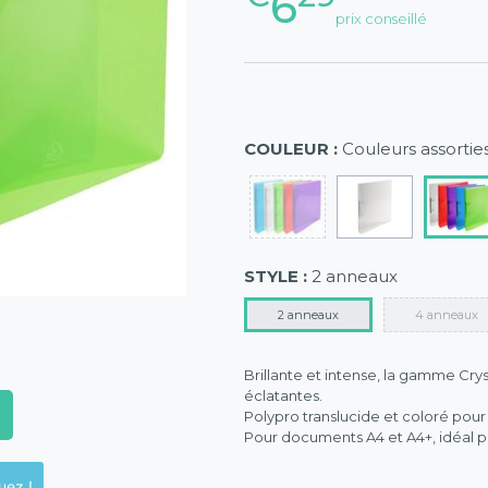
6
prix conseillé
COULEUR :
Couleurs assortie
STYLE :
2 anneaux
2 anneaux
4 anneaux
Brillante et intense, la gamme Crys
éclatantes.
Polypro translucide et coloré pour
Pour documents A4 et A4+, idéal po
ck en magasins, cliquez !