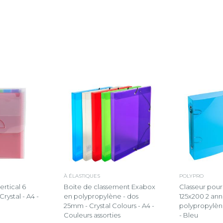
À ÉLASTIQUES
POLYPRO
ertical 6
Boite de classement Exabox
Classeur pour 
ystal - A4 -
en polypropylène - dos
125x200 2 a
25mm - Crystal Colours - A4 -
polypropylène
Couleurs assorties
- Bleu