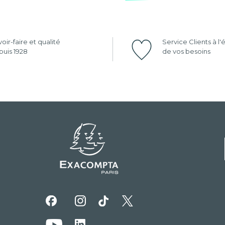
oir-faire et qualité
Service Clients à l
uis 1928
de vos besoins