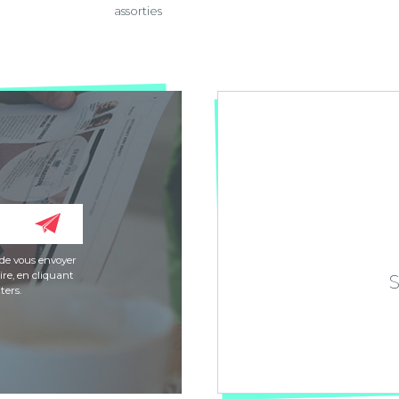
assorties
de vous envoyer
re, en cliquant
ters.