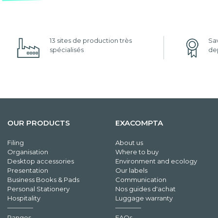
13 sites de production très
Sav
spécialisés
dep
OUR PRODUCTS
EXACOMPTA
Filing
About us
Organisation
Where to buy
Desktop accessories
Environment and ecology
Presentation
Our labels
Business Books & Pads
Communication
Personal Stationery
Nos guides d'achat
Hospitality
Luggage warranty
Ranges
FAQs