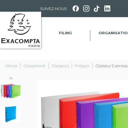
Panneau de gestion des cookies
SUIVEZ-NOUS
FILING
ORGANISATIO
Home
Classement
Classeurs
Polypro
Classeur 2 anneau