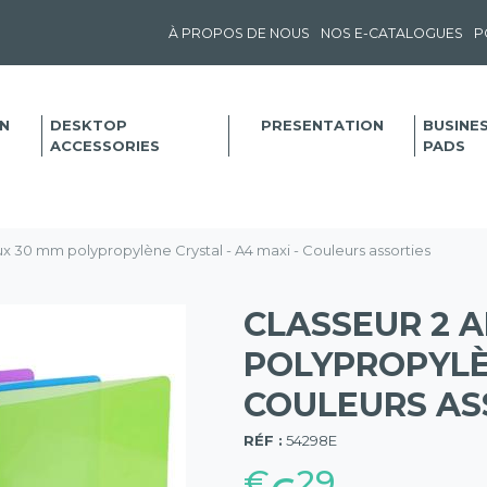
À PROPOS DE NOUS
NOS E-CATALOGUES
P
N
DESKTOP
PRESENTATION
BUSINE
ACCESSORIES
PADS
x 30 mm polypropylène Crystal - A4 maxi - Couleurs assorties
CLASSEUR 2 
POLYPROPYLÈN
COULEURS AS
(57)
RÉF :
54298E
€
29