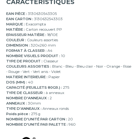
CARACTÉRISTIQUES
EAN PIÈCE :
3130630543305
EAN CARTON :
3130632543303
MARQUE :
Exacompta
MATIÈRE :
Carton recouvert PP
EPAISSEUR MATIÈRE :
18/10E
COULEUR :
Couleurs assorties
DIMENSION :
320x260 mm
FORMAT À CLASSER :
A4
NOMBRE VISUELS PRODUIT :
10
TYPE DE PRODUIT :
Classeur
COULEURS ASSORTIES :
Blanc - Bleu - Bleu clair - Noir - Orange - Rose
- Rouge - Vert - Vert anis - Violet
MATIERE INTERIEURE :
Papier
DOS (MM) :
40
CAPACITÉ (FEUILLETS 80GR.) :
275
TYPE DE CLASSEUR :
à anneaux
NOMBRE D'ANNEAUX :
2
ANNEAUX :
30mm
TYPE D'ANNEAUX :
Anneaux ronds
Poids pièce :
275 g
NOMBRE D'UNITÉ PAR CARTON :
20
NOMBRE D'UNITÉ PAR PALETTE :
960