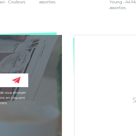
xi - Couleurs
assorties
Young - A4 Ma
assorties
de vous envoyer
re, en cliquant
ters.