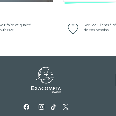
oir-faire et qualité
Service Clients à l
uis 1928
de vos besoins