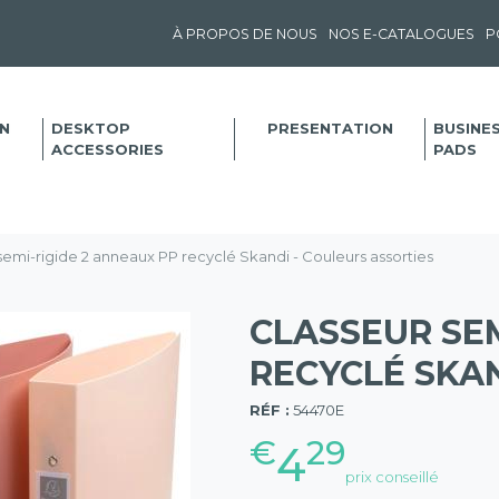
À PROPOS DE NOUS
NOS E-CATALOGUES
P
N
DESKTOP
PRESENTATION
BUSINE
ACCESSORIES
PADS
semi-rigide 2 anneaux PP recyclé Skandi - Couleurs assorties
CLASSEUR SEM
RECYCLÉ SKAN
(57)
RÉF :
54470E
€
29
4
prix conseillé