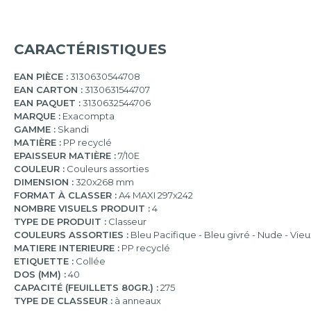
CARACTÉRISTIQUES
EAN PIÈCE :
3130630544708
EAN CARTON :
3130631544707
EAN PAQUET :
3130632544706
MARQUE :
Exacompta
GAMME :
Skandi
MATIÈRE :
PP recyclé
EPAISSEUR MATIÈRE :
7/10E
COULEUR :
Couleurs assorties
DIMENSION :
320x268 mm
FORMAT À CLASSER :
A4 MAXI 297x242
NOMBRE VISUELS PRODUIT :
4
TYPE DE PRODUIT :
Classeur
COULEURS ASSORTIES :
Bleu Pacifique - Bleu givré - Nude - Vieu
MATIERE INTERIEURE :
PP recyclé
ETIQUETTE :
Collée
DOS (MM) :
40
CAPACITÉ (FEUILLETS 80GR.) :
275
TYPE DE CLASSEUR :
à anneaux