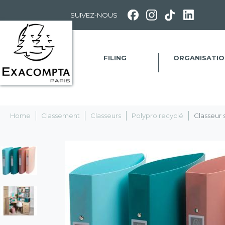
Panneau de gestion des cookies
SUIVEZ-NOUS
FILING
ORGANISATIO
Home
Classement
Classeurs
Polypro recyclé
Classeur 