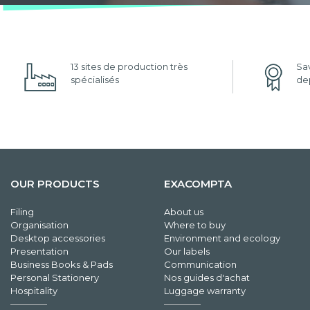
13 sites de production très
Sav
spécialisés
dep
OUR PRODUCTS
EXACOMPTA
Filing
About us
Organisation
Where to buy
Desktop accessories
Environment and ecology
Presentation
Our labels
Business Books & Pads
Communication
Personal Stationery
Nos guides d'achat
Hospitality
Luggage warranty