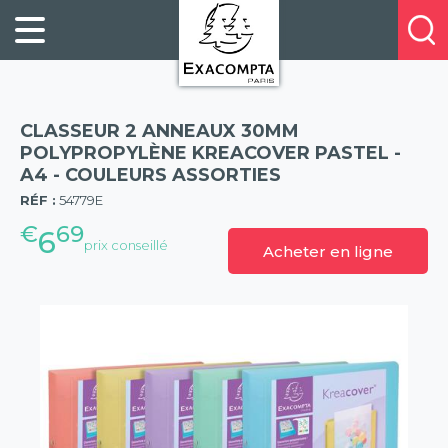
Panneau de gestion des cookies
FILING
À
Profitez
PROPOS
ORGANISATION
de
DE
20%
DESKTOP
NOUS
de
ACCESSORIES
NOS
CLASSEUR 2 ANNEAUX 30MM
réduction
PRESENTATION
E-
POLYPROPYLÈNE KREACOVER PASTEL -
sur
A4 - COULEURS ASSORTIES
(57)
CATALOGUES
BUSINESS
la
RÉF :
54779E
BOOKS
POINTS
nouvelle
€
69
&
DE
6
prix conseillé
gamme
Acheter en ligne
PADS
VENTE
exacompta
PERSONAL
CONTACTEZ-
STATIONERY
NOUS
HOSPITALITY