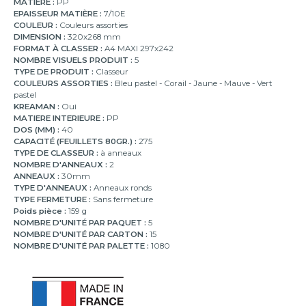
MATIÈRE :
PP
EPAISSEUR MATIÈRE :
7/10E
COULEUR :
Couleurs assorties
DIMENSION :
320x268 mm
FORMAT À CLASSER :
A4 MAXI 297x242
NOMBRE VISUELS PRODUIT :
5
TYPE DE PRODUIT :
Classeur
COULEURS ASSORTIES :
Bleu pastel - Corail - Jaune - Mauve - Vert
pastel
KREAMAN :
Oui
MATIERE INTERIEURE :
PP
DOS (MM) :
40
CAPACITÉ (FEUILLETS 80GR.) :
275
TYPE DE CLASSEUR :
à anneaux
NOMBRE D'ANNEAUX :
2
ANNEAUX :
30mm
TYPE D'ANNEAUX :
Anneaux ronds
TYPE FERMETURE :
Sans fermeture
Poids pièce :
159 g
NOMBRE D'UNITÉ PAR PAQUET :
5
NOMBRE D'UNITÉ PAR CARTON :
15
NOMBRE D'UNITÉ PAR PALETTE :
1080