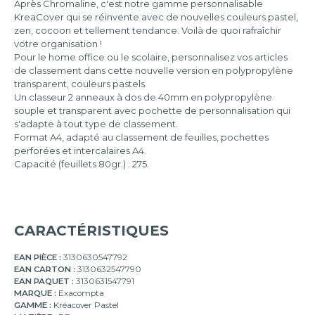
Après Chromaline, c'est notre gamme personnalisable
KreaCover qui se réinvente avec de nouvelles couleurs pastel,
zen, cocoon et tellement tendance. Voilà de quoi rafraîchir
votre organisation !
Pour le home office ou le scolaire, personnalisez vos articles
de classement dans cette nouvelle version en polypropylène
transparent, couleurs pastels.
Un classeur 2 anneaux à dos de 40mm en polypropylène
souple et transparent avec pochette de personnalisation qui
s'adapte à tout type de classement.
Format A4, adapté au classement de feuilles, pochettes
perforées et intercalaires A4.
Capacité (feuillets 80gr.) : 275.
CARACTÉRISTIQUES
EAN PIÈCE :
3130630547792
EAN CARTON :
3130632547790
EAN PAQUET :
3130631547791
MARQUE :
Exacompta
GAMME :
Kréacover Pastel