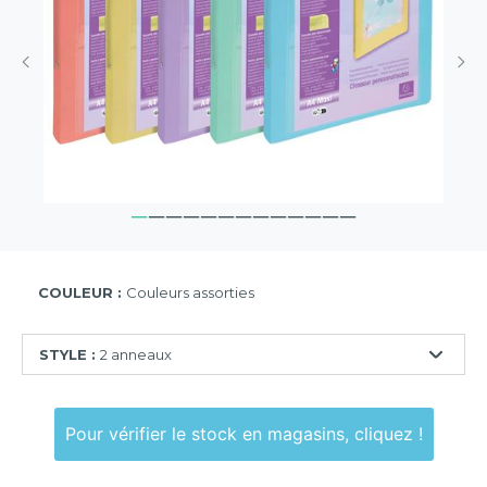
COULEUR :
Couleurs assorties
STYLE :
2 anneaux
2
anneaux
Pour vérifier le stock en magasins, cliquez !
4
anneaux