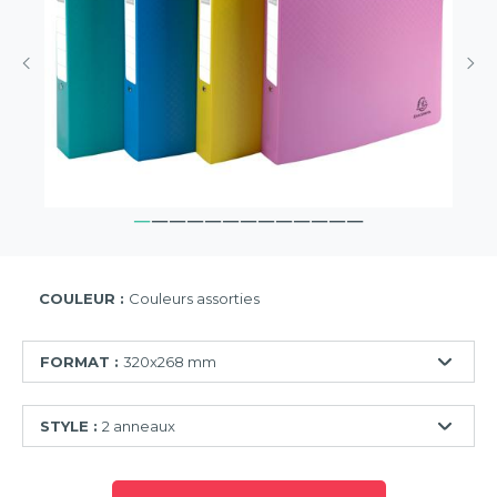
COULEUR :
Couleurs assorties
FORMAT :
320x268 mm
320x250
STYLE :
2 anneaux
mm
320x268
2
mm
anneaux