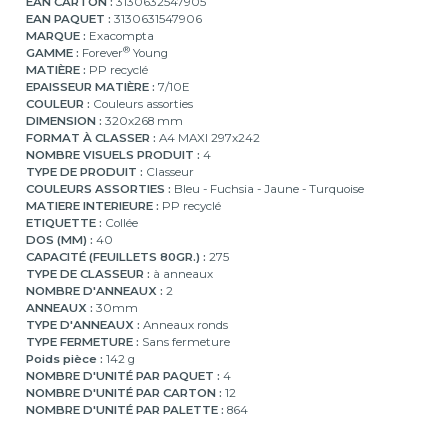
EAN CARTON :
3130632547905
EAN PAQUET :
3130631547906
MARQUE :
Exacompta
®
GAMME :
Forever
Young
MATIÈRE :
PP recyclé
EPAISSEUR MATIÈRE :
7/10E
COULEUR :
Couleurs assorties
DIMENSION :
320x268 mm
FORMAT À CLASSER :
A4 MAXI 297x242
NOMBRE VISUELS PRODUIT :
4
TYPE DE PRODUIT :
Classeur
COULEURS ASSORTIES :
Bleu - Fuchsia - Jaune - Turquoise
MATIERE INTERIEURE :
PP recyclé
ETIQUETTE :
Collée
DOS (MM) :
40
CAPACITÉ (FEUILLETS 80GR.) :
275
TYPE DE CLASSEUR :
à anneaux
NOMBRE D'ANNEAUX :
2
ANNEAUX :
30mm
TYPE D'ANNEAUX :
Anneaux ronds
TYPE FERMETURE :
Sans fermeture
Poids pièce :
142 g
NOMBRE D'UNITÉ PAR PAQUET :
4
NOMBRE D'UNITÉ PAR CARTON :
12
NOMBRE D'UNITÉ PAR PALETTE :
864