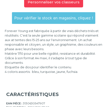
Personnaliser vos classeurs
4
anneaux
Pour vérifier le stock en magasins, cliquez !
Forever Young est fabriquée à partir de vrais déchets triés et
réutilisés. C'est la seule gamme scolaire qui répond vraiment
aux at tentes des 15-25 ans sur l'environnement. Un achat
responsable et citoyen, un style, un graphisme, des couleurs en
phase avec leurs besoins.
Matière 7/10 pour une belle rigidité, resistance et durabilité.
Grâce à son format A4 maxi, il s'adapte à tout type de
documents.
Etiquette de dos pour identifier le contenu.
4 coloris assortis : bleu, turquoise, jaune, fuchsia.
CARACTÉRISTIQUES
EAN PIÈCE :
3130630547907