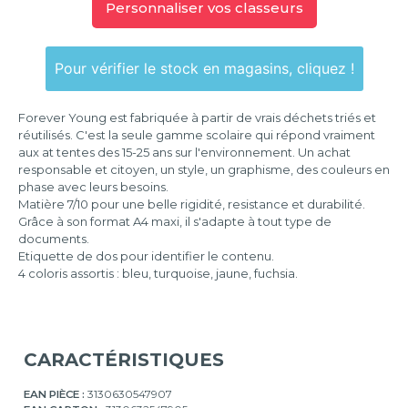
Personnaliser vos classeurs
4
anneaux
Pour vérifier le stock en magasins, cliquez !
Forever Young est fabriquée à partir de vrais déchets triés et
réutilisés. C'est la seule gamme scolaire qui répond vraiment
aux at tentes des 15-25 ans sur l'environnement. Un achat
responsable et citoyen, un style, un graphisme, des couleurs en
phase avec leurs besoins.
Matière 7/10 pour une belle rigidité, resistance et durabilité.
Grâce à son format A4 maxi, il s'adapte à tout type de
documents.
Etiquette de dos pour identifier le contenu.
4 coloris assortis : bleu, turquoise, jaune, fuchsia.
CARACTÉRISTIQUES
EAN PIÈCE :
3130630547907