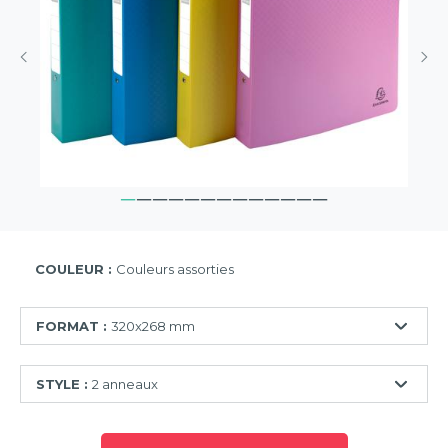
COULEUR :
Couleurs assorties
FORMAT :
320x268 mm
320x250
STYLE :
2 anneaux
mm
320x268
2
mm
anneaux