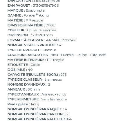
EAN CARTON :
3130632547905
EAN PAQUET :
3130631547906
MARQUE :
Exacompta
®
GAMME :
Forever
Young
MATIÈRE :
PP recyclé
EPAISSEUR MATIÈRE :
7/10E
COULEUR :
Couleurs assorties
DIMENSION :
320x268 mm
FORMAT À CLASSER :
A4 MAXI 297x242
NOMBRE VISUELS PRODUIT :
4
TYPE DE PRODUIT :
Classeur
COULEURS ASSORTIES :
Bleu - Fuchsia - Jaune - Turquoise
MATIERE INTERIEURE :
PP recyclé
ETIQUETTE :
Collée
DOS (MM) :
40
CAPACITÉ (FEUILLETS 80GR.) :
275
TYPE DE CLASSEUR :
à anneaux
NOMBRE D'ANNEAUX :
2
ANNEAUX :
30mm
TYPE D'ANNEAUX :
Anneaux ronds
TYPE FERMETURE :
Sans fermeture
Poids pièce :
142 g
NOMBRE D'UNITÉ PAR PAQUET :
4
NOMBRE D'UNITÉ PAR CARTON :
12
NOMBRE D'UNITÉ PAR PALETTE :
864