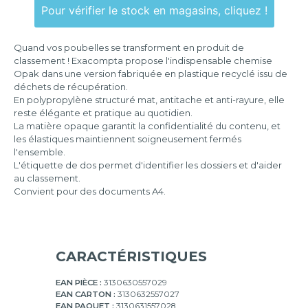
Pour vérifier le stock en magasins, cliquez !
Quand vos poubelles se transforment en produit de
classement ! Exacompta propose l'indispensable chemise
Opak dans une version fabriquée en plastique recyclé issu de
déchets de récupération.
En polypropylène structuré mat, antitache et anti-rayure, elle
reste élégante et pratique au quotidien.
La matière opaque garantit la confidentialité du contenu, et
les élastiques maintiennent soigneusement fermés
l'ensemble.
L'étiquette de dos permet d'identifier les dossiers et d'aider
au classement.
Convient pour des documents A4.
CARACTÉRISTIQUES
EAN PIÈCE :
3130630557029
EAN CARTON :
3130632557027
EAN PAQUET :
3130631557028