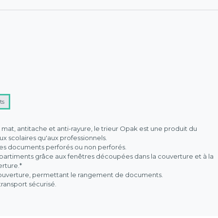
ts
mat, antitache et anti-rayure, le trieur Opak est une produit du
ux scolaires qu'aux professionnels.
 des documents perforés ou non perforés.
mpartiments grâce aux fenêtres découpées dans la couverture et à la
rture.*
 couverture, permettant le rangement de documents.
ransport sécurisé.