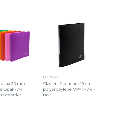
POLYPRO
nneaux 30 mm
Classeur 2 anneaux 15mm
e Opak - A4
polypropylène OPAK - A4 -
rs assorties
Noir