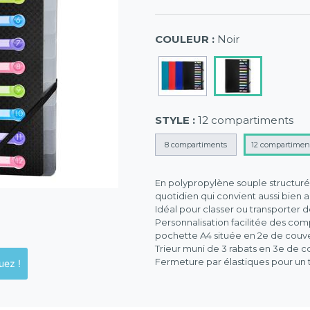
COULEUR :
Noir
STYLE :
12 compartiments
8 compartiments
12 compartimen
En polypropylène souple structuré 
quotidien qui convient aussi bien a
Idéal pour classer ou transporter
Personnalisation facilitée des co
pochette A4 située en 2e de couve
Trieur muni de 3 rabats en 3e de
Fermeture par élastiques pour un t
ck en magasins, cliquez !