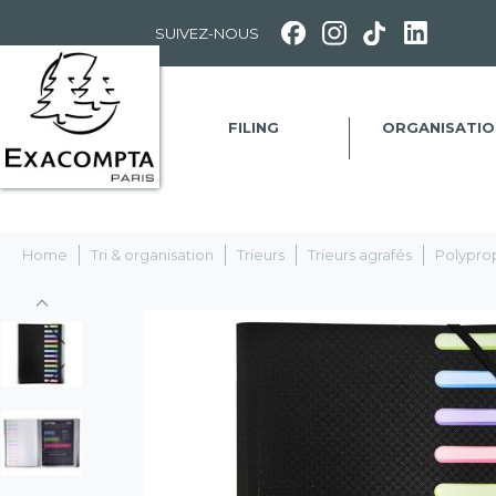
Panneau de gestion des cookies
SUIVEZ-NOUS
FILING
ORGANISATIO
Home
Tri & organisation
Trieurs
Trieurs agrafés
Polypro