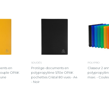
SOUDÉS
POLYPRO
ents en
Protège-documents en
Classeur 2 a
souple OPAK
polypropylène 5/10e OPAK
polypropylèn
Jaune
pochettes Cristal 80 vues - A4
maxi. - Couleu
- Noir