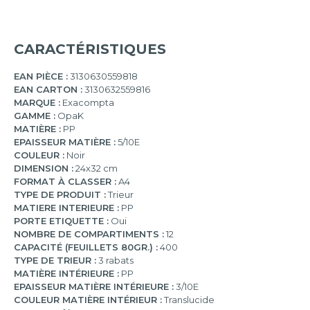
CARACTÉRISTIQUES
EAN PIÈCE :
3130630559818
EAN CARTON :
3130632559816
MARQUE :
Exacompta
GAMME :
OpaK
MATIÈRE :
PP
EPAISSEUR MATIÈRE :
5/10E
COULEUR :
Noir
DIMENSION :
24x32 cm
FORMAT À CLASSER :
A4
TYPE DE PRODUIT :
Trieur
MATIERE INTERIEURE :
PP
PORTE ETIQUETTE :
Oui
NOMBRE DE COMPARTIMENTS :
12
CAPACITÉ (FEUILLETS 80GR.) :
400
TYPE DE TRIEUR :
3 rabats
MATIÈRE INTÉRIEURE :
PP
EPAISSEUR MATIÈRE INTÉRIEURE :
3/10E
COULEUR MATIÈRE INTÉRIEUR :
Translucide