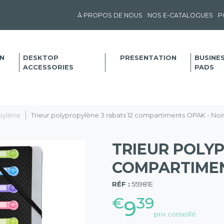
À PROPOS DE NOUS
NOS E-CATALOGUES
P
N
DESKTOP
PRESENTATION
BUSINE
ACCESSORIES
PADS
pylène
Trieur polypropylène 3 rabats 12 compartiments OPAK - Noi
TRIEUR POLYP
COMPARTIMEN
(57)
RÉF :
55981E
€
39
9
prix conseillé