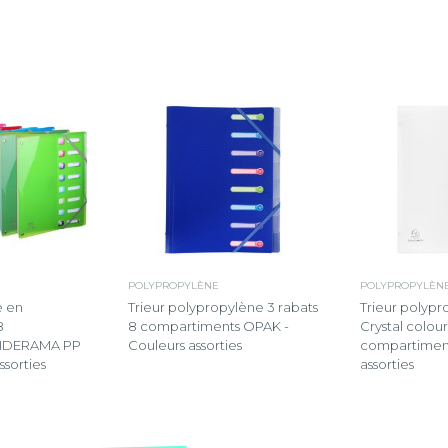
POLYPROPYLÈNE
POLYPROPYLÈN
e en
Trieur polypropylène 3 rabats
Trieur polypr
8
8 compartiments OPAK -
Crystal colour
 IDERAMA PP
Couleurs assorties
compartiment
ssorties
assorties