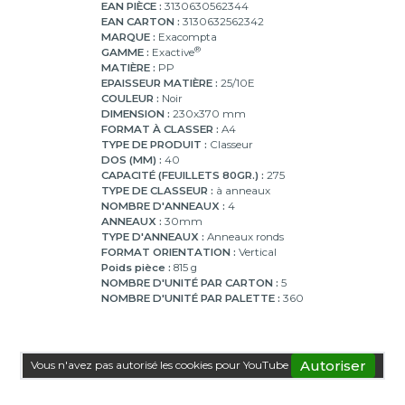
EAN PIÈCE :
3130630562344
EAN CARTON :
3130632562342
MARQUE :
Exacompta
®
GAMME :
Exactive
MATIÈRE :
PP
EPAISSEUR MATIÈRE :
25/10E
COULEUR :
Noir
DIMENSION :
230x370 mm
FORMAT À CLASSER :
A4
TYPE DE PRODUIT :
Classeur
DOS (MM) :
40
CAPACITÉ (FEUILLETS 80GR.) :
275
TYPE DE CLASSEUR :
à anneaux
NOMBRE D'ANNEAUX :
4
ANNEAUX :
30mm
TYPE D'ANNEAUX :
Anneaux ronds
FORMAT ORIENTATION :
Vertical
Poids pièce :
815 g
NOMBRE D'UNITÉ PAR CARTON :
5
NOMBRE D'UNITÉ PAR PALETTE :
360
Autoriser
Vous n'avez pas autorisé les cookies pour YouTube