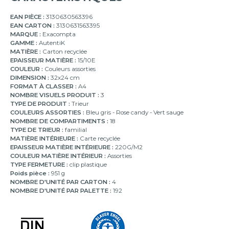
EAN PIÈCE :
3130630563396
EAN CARTON :
3130631563395
MARQUE :
Exacompta
GAMME :
AutentiK
MATIÈRE :
Carton recyclée
EPAISSEUR MATIÈRE :
15/10E
COULEUR :
Couleurs assorties
DIMENSION :
32x24 cm
FORMAT À CLASSER :
A4
NOMBRE VISUELS PRODUIT :
3
TYPE DE PRODUIT :
Trieur
COULEURS ASSORTIES :
Bleu gris - Rose candy - Vert sauge
NOMBRE DE COMPARTIMENTS :
18
TYPE DE TRIEUR :
familial
MATIÈRE INTÉRIEURE :
Carte recyclée
EPAISSEUR MATIÈRE INTÉRIEURE :
220G/M2
COULEUR MATIÈRE INTÉRIEUR :
Assorties
TYPE FERMETURE :
clip plastique
Poids pièce :
951 g
NOMBRE D'UNITÉ PAR CARTON :
4
NOMBRE D'UNITÉ PAR PALETTE :
192