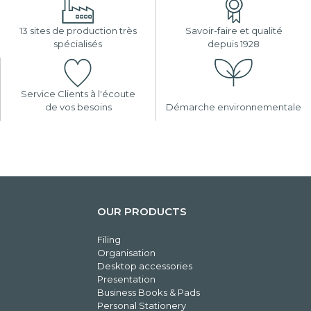
13 sites de production très
Savoir-faire et qualité
spécialisés
depuis 1928
Service Clients à l'écoute
de vos besoins
Démarche environnementale
OUR PRODUCTS
Filing
Organisation
Desktop accessories
Presentation
Business Books & Pads
Personal Stationery