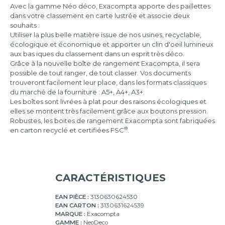
Avec la gamme Néo déco, Exacompta apporte des paillettes
dans votre classement en carte lustrée et associe deux
29x38x19
souhaits :
cm
Utiliser la plus belle matière issue de nos usines, recyclable,
35x51,5x16
écologique et économique et apporter un clin d'oeil lumineux
cm
aux bas iques du classement dans un esprit très déco.
Grâce à la nouvelle boîte de rangement Exacompta, il sera
possible de tout ranger, de tout classer. Vos documents
trouveront facilement leur place, dans les formats classiques
du marché de la fourniture : A5+, A4+, A3+.
Les boîtes sont livrées à plat pour des raisons écologiques et
elles se montent très facilement grâce aux boutons pression.
Robustes, les boites de rangement Exacompta sont fabriquées
®
en carton recyclé et certifiées FSC
.
CARACTÉRISTIQUES
EAN PIÈCE :
3130630624530
EAN CARTON :
3130631624539
MARQUE :
Exacompta
GAMME :
NeoDeco