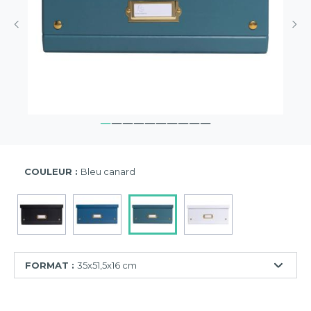
COULEUR :
Bleu canard
FORMAT :
35x51,5x16 cm
21,5x28x15
cm