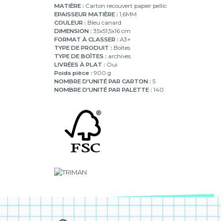
MATIÈRE :
Carton recouvert papier pellic
EPAISSEUR MATIÈRE :
1,6MM
COULEUR :
Bleu canard
DIMENSION :
35x51,5x16 cm
FORMAT À CLASSER :
A3+
TYPE DE PRODUIT :
Boîtes
TYPE DE BOÎTES :
archives
LIVRÉES À PLAT :
Oui
Poids pièce :
900 g
NOMBRE D'UNITÉ PAR CARTON :
5
NOMBRE D'UNITÉ PAR PALETTE :
140