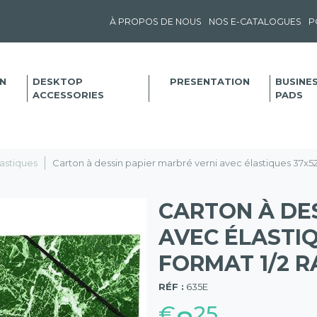
À PROPOS DE NOUS
NOS E-CATALOGUES
P
N
DESKTOP
PRESENTATION
BUSINE
ACCESSORIES
PADS
astiques
Carton à dessin papier marbré verni avec élastiques 37x52 c
CARTON À DE
AVEC ÉLASTIQ
FORMAT 1/2 RA
(57)
RÉF :
635E
€
25