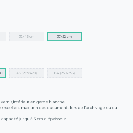
32x45 cm
37x52 cm
00)
A3 (297x420)
B4 (250x353)
vernis,intérieur en garde blanche.
n excellent maintien des documents lors de l'archivage ou du
 capacité jusqu'à 3 cm d'épaisseur.