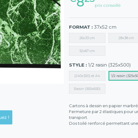
8
prix conseillé
FORMAT :
37x52 cm
26x33 cm
28x38 cm
52x67 cm
STYLE :
1/2 raisin (325x500)
(240x320) et A4
1/2 raisin (325x5
Raisin (500x650)
Cartons à dessin en papier marbré 
Fermeture par 2 élastiques pour u
ck en magasins, cliquez !
transport.
Dos toilé renforcé permettant une