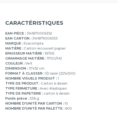
CARACTÉRISTIQUES
EAN PIÈCE :
3141870006352
EAN CARTON :
3141879006353
MARQUE :
Exacompta
MATIÈRE :
Carton recouvert papier
EPAISSEUR MATIÈRE :
19/10E
GRAMMAGE MATIÈRE :
1170G/M2
COULEUR :
Vert
DIMENSION :
37x52 cm
FORMAT À CLASSER :
1/2 raisin (325x500)
NOMBRE VISUELS PRODUIT :
1
TYPE DE PRODUIT :
Carton à dessin
TYPE FERMETURE :
Avec élastiques
TYPE DE PAPETERIE :
carton à dessin
Poids pièce :
536 g
NOMBRE D'UNITÉ PAR CARTON :
10
NOMBRE D'UNITÉ PAR PALETTE :
600