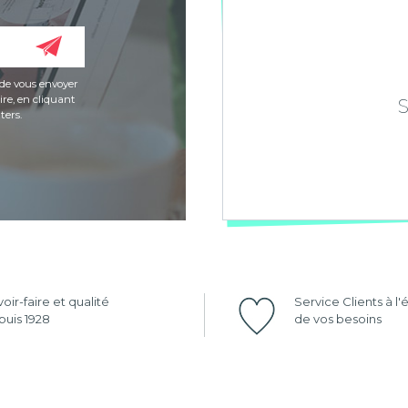
de vous envoyer
re, en cliquant
ters.
oir-faire et qualité
Service Clients à l
uis 1928
de vos besoins