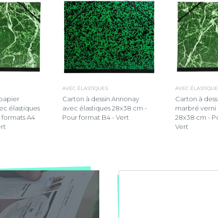
AVEC ÉLASTIQUES
AVEC ÉLASTIQUE
 papier
Carton à dessin Annonay
Carton à dess
ec élastiques
avec élastiques 28x38 cm -
marbré verni 
 formats A4
Pour format B4 - Vert
28x38 cm - Po
rt
Vert