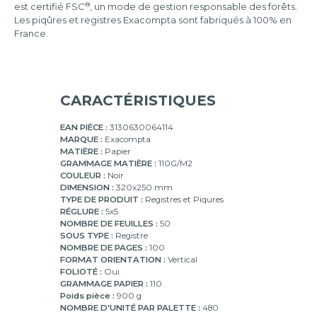
®
est certifié FSC
, un mode de gestion responsable des forêts.
Les piqûres et registres Exacompta sont fabriqués à 100% en
France.
CARACTÉRISTIQUES
EAN PIÈCE :
3130630064114
MARQUE :
Exacompta
MATIÈRE :
Papier
GRAMMAGE MATIÈRE :
110G/M2
COULEUR :
Noir
DIMENSION :
320x250 mm
TYPE DE PRODUIT :
Registres et Piqures
RÉGLURE :
5x5
NOMBRE DE FEUILLES :
50
SOUS TYPE :
Registre
NOMBRE DE PAGES :
100
FORMAT ORIENTATION :
Vertical
FOLIOTÉ :
Oui
GRAMMAGE PAPIER :
110
Poids pièce :
900 g
NOMBRE D'UNITÉ PAR PALETTE :
480