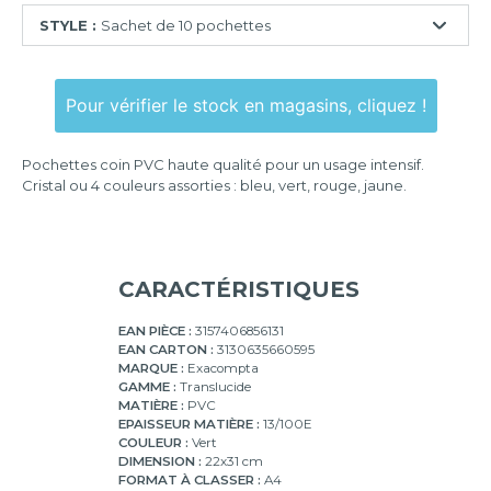
STYLE :
Sachet de 10 pochettes
Boîte
de
Pour vérifier le stock en magasins, cliquez !
100
pochettes
Pochettes coin PVC haute qualité pour un usage intensif.
Sachet
Cristal ou 4 couleurs assorties : bleu, vert, rouge, jaune.
de
10
pochettes
Sachet
CARACTÉRISTIQUES
de
50
pochettes
EAN PIÈCE :
3157406856131
EAN CARTON :
3130635660595
MARQUE :
Exacompta
GAMME :
Translucide
MATIÈRE :
PVC
EPAISSEUR MATIÈRE :
13/100E
COULEUR :
Vert
DIMENSION :
22x31 cm
FORMAT À CLASSER :
A4