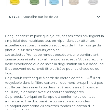
STYLE :
Sous film par lot de 20
Sous
film
Conçues sans film plastique ajouté, ces assiettes privilégient la
par
simplicité des matériaux tout en répondant aux attentes
lot
actuelles des consommateurs soucieux de limiter l'usage du
de
plastique sur des produits jetables.
10
Les assiettes Pronappe rondes possèdent une barrière anti-
Sous
graisse pour résister aux aliments gras et secs. Vous aurez une
film
belle expérience que ce soit à la dégustation ou à la découpe.
par
Elles peuvent de surcroit être utilisées pour du chaud ou du
lot
froid.
de
®
Ce produit est fabriqué à partir de carton certifié FSC
. Il est
20
recyclable dans la filière carton uniquement lorsqu'il n'est pas
souillé par des aliments ou des matières grasses. En cas de
Sous
souillure, le déposer avec les ordures ménagères.
film
Ce produit, fabriqué en Europe est conforme au contact
par
alimentaire. Il ne doit pas être utilisé aux micro-ondes.
lot
Le paquet comprend 20 assiettes rondes en carton d'un
de