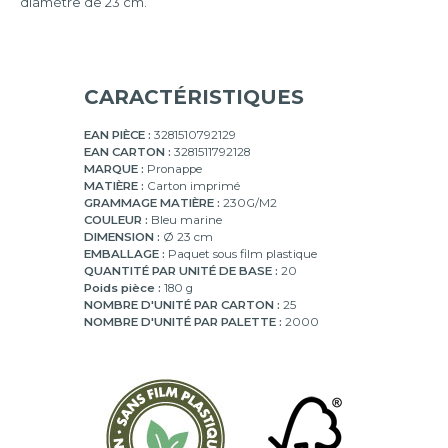
diamètre de 23 cm.
50
CARACTÉRISTIQUES
EAN PIÈCE :
3281510792129
EAN CARTON :
3281511792128
MARQUE :
Pronappe
MATIÈRE :
Carton imprimé
GRAMMAGE MATIÈRE :
230G/M2
COULEUR :
Bleu marine
DIMENSION :
Ø 23 cm
EMBALLAGE :
Paquet sous film plastique
QUANTITÉ PAR UNITÉ DE BASE :
20
Poids pièce :
180 g
NOMBRE D'UNITÉ PAR CARTON :
25
NOMBRE D'UNITÉ PAR PALETTE :
2000