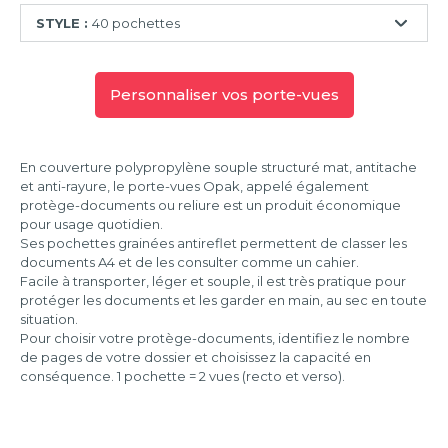
STYLE :
40 pochettes
10
pochettes
Personnaliser vos porte-vues
20
pochettes
En couverture polypropylène souple structuré mat, antitache
30
et anti-rayure, le porte-vues Opak, appelé également
pochettes
protège-documents ou reliure est un produit économique
pour usage quotidien.
40
Ses pochettes grainées antireflet permettent de classer les
pochettes
documents A4 et de les consulter comme un cahier.
50
Facile à transporter, léger et souple, il est très pratique pour
pochettes
protéger les documents et les garder en main, au sec en toute
situation.
60
Pour choisir votre protège-documents, identifiez le nombre
pochettes
de pages de votre dossier et choisissez la capacité en
conséquence. 1 pochette = 2 vues (recto et verso).
70
pochettes
80