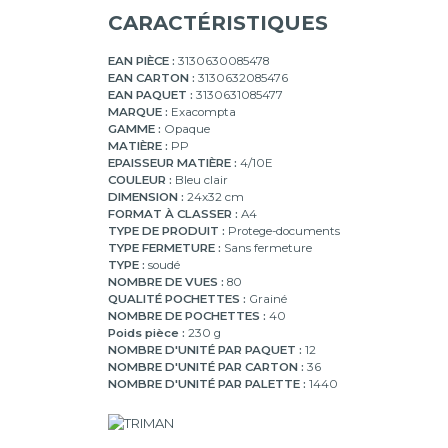
pochettes
CARACTÉRISTIQUES
90
pochettes
EAN PIÈCE :
3130630085478
EAN CARTON :
3130632085476
100
EAN PAQUET :
3130631085477
pochettes
MARQUE :
Exacompta
GAMME :
Opaque
MATIÈRE :
PP
EPAISSEUR MATIÈRE :
4/10E
COULEUR :
Bleu clair
DIMENSION :
24x32 cm
FORMAT À CLASSER :
A4
TYPE DE PRODUIT :
Protege-documents
TYPE FERMETURE :
Sans fermeture
TYPE :
soudé
NOMBRE DE VUES :
80
QUALITÉ POCHETTES :
Grainé
NOMBRE DE POCHETTES :
40
Poids pièce :
230 g
NOMBRE D'UNITÉ PAR PAQUET :
12
NOMBRE D'UNITÉ PAR CARTON :
36
NOMBRE D'UNITÉ PAR PALETTE :
1440